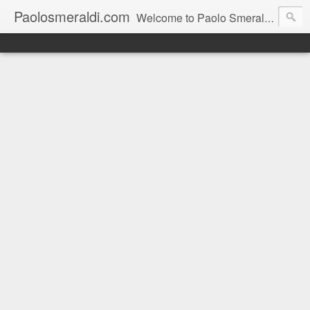
Paolosmeraldi.com
Welcome to Paolo Smeraldi's website, online since 2002. Consigliere comunale a Sestri Levante.