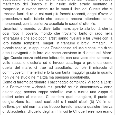
malfamato del Bracco e le insidie delle strade montane a
rompicollo, e invece eccoci tra le mani il libro del Cuesta che ci
trascina fuori di rotta coi suoi più freschi racconti, degni d’aver la
precedenza sulle istorie che possono ancora attendere senza
menomarsi, con la pazienza accettata in secoli di silenzio.
Umanissimo mondo, cordiale, tutto mare, aperto alla bontà che fa
così ricco il povero, mondo che troviamo tanto di rado nella
letteratura e che solo pochi artisti sanno rivelare e far vivere con la
loro intatta semplicità, magari in frantumi e brevi immagini, in
piccole scaglie, in appunti da Zibaldoncino ad uso e consumo di chi
ama i naviganti e la loro vita come conviene in “Uomini sul Mare”
Ugo Cuesta senza schiume letterarie, con una voce che sembra a
volte rauca e d’osteria ed è invece casalinga e profonda come
quella del mare, ci trae ad ascoltarlo, compie il miracolo di
commuoverci, intenerirci e lo fa con tanta maggior grazia in quanto
non v’è né studio né malizia ma paesana spontaneità.
Come ci faremo perdonare il saccheggio compiuto? Vi sono a Lerici
e a Portovenere – chissà mai perché se n’è dimenticato – certe
osterie oggi persino troppo abbellite, ove si cucina una zuppa di
datteri unica al mondo. Ci sembra quel mangiare, il punto di
congiunzione tra i suoi caciucchi e i nostri ciupin.(6) V’è in un
celliere, per chi non ha viso troppo foresto, ancora qualche riserva
di Sciacchetrà, di quello degli anni in cui le Cinque Terre non erano