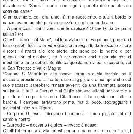
diavolo sarà “Spezia”, quello che legò la padella delle patate alla
coda del cane?
Gran cuciniere, egli era, unto, sì, ma succolento, e tutti a bordo lo
canzonavano perché parlava spezzino, e gli domandavano:
– A parlà cuscì, chi ti voeu che te capisce? O che te pà de parlà
italian?”(4)
Questi “Uomini sul Mare”, col loro viziaccio di vagabondi, proprio ci
han condotti fuori rotta ed è giocoforza seguirli, dare ascolto ai loro
discorsi, distrarci alle loro storie, che sono poi le nostre e per
questo non ci dispiace, ed è certamente anche per ciò che ci
mostriamo tanto deboli. Sentite se questa non vi par di saperla, voi
di San Terenzo e Val di Magra:
“Quando S. Mamiliano, che faceva l’eremita a Montecristo, sentì
d’essere prossimo alla morte, disse ai gigliesi e ai campesi che del
suo trapasso sarebbero rimasti avvertiti da una fiammata accesa
sull’isola. E tutti, a Campo e al Giglio stavano attenti per correre a
prendere il corpo del santo. Difatti ecco il fuoco; via con tutte le
barche. I campesi arrivarono prima, ma di poco, sopraggiunti i
gigliesi si misero a litigare:
– Corpo di Ghiesù – dicevano i campesi – l’amo pigliato noi e il
santo è nostro.
– Giureddie – dicevano i gigliesi – invece è nosso.
Quelli l’afferrano alla vita, questi per una mano, e tira tu che tiro io, i