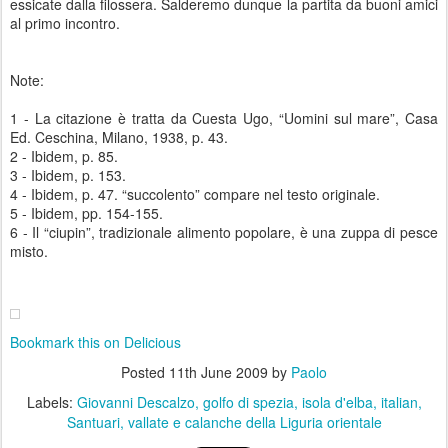
essicate dalla filossera. Salderemo dunque la partita da buoni amici
al primo incontro.
Note:
1 - La citazione è tratta da Cuesta Ugo, “Uomini sul mare”, Casa
Ed. Ceschina, Milano, 1938, p. 43.
2 - Ibidem, p. 85.
3 - Ibidem, p. 153.
4 - Ibidem, p. 47. “succolento” compare nel testo originale.
5 - Ibidem, pp. 154-155.
6 - Il “ciupin”, tradizionale alimento popolare, è una zuppa di pesce
misto.
Bookmark this on Delicious
Posted
11th June 2009
by
Paolo
Labels:
Giovanni Descalzo
golfo di spezia
isola d'elba
italian
Santuari
vallate e calanche della Liguria orientale