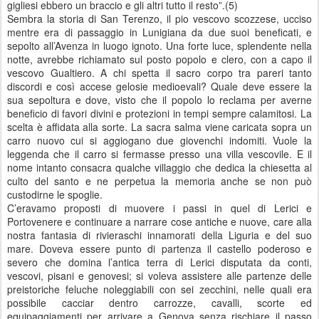
gigliesi ebbero un braccio e gli altri tutto il resto”.(5)
Sembra la storia di San Terenzo, il pio vescovo scozzese, ucciso
mentre era di passaggio in Lunigiana da due suoi beneficati, e
sepolto all’Avenza in luogo ignoto. Una forte luce, splendente nella
notte, avrebbe richiamato sul posto popolo e clero, con a capo il
vescovo Gualtiero. A chi spetta il sacro corpo tra pareri tanto
discordi e così accese gelosie medioevali? Quale deve essere la
sua sepoltura e dove, visto che il popolo lo reclama per averne
beneficio di favori divini e protezioni in tempi sempre calamitosi. La
scelta è affidata alla sorte. La sacra salma viene caricata sopra un
carro nuovo cui si aggiogano due giovenchi indomiti. Vuole la
leggenda che il carro si fermasse presso una villa vescovile. E il
nome intanto consacra qualche villaggio che dedica la chiesetta al
culto del santo e ne perpetua la memoria anche se non può
custodirne le spoglie.
C’eravamo proposti di muovere i passi in quel di Lerici e
Portovenere e continuare a narrare cose antiche e nuove, care alla
nostra fantasia di rivieraschi innamorati della Liguria e del suo
mare. Doveva essere punto di partenza il castello poderoso e
severo che domina l’antica terra di Lerici disputata da conti,
vescovi, pisani e genovesi; si voleva assistere alle partenze delle
preistoriche feluche noleggiabili con sei zecchini, nelle quali era
possibile cacciar dentro carrozze, cavalli, scorte ed
equipaggiamenti per arrivare a Genova senza rischiare il passo