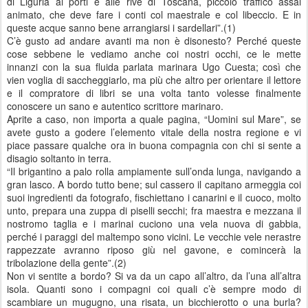
di Liguria ai porti e alle rive di Toscana, piccolo traffico assai
animato, che deve fare i conti col maestrale e col libeccio. E in
queste acque sanno bene arrangiarsi i sardellari”.(1)
C’è gusto ad andare avanti ma non è disonesto? Perché queste
cose sebbene le vediamo anche coi nostri occhi, ce le mette
innanzi con la sua fluida parlata marinara Ugo Cuesta; così che
vien voglia di saccheggiarlo, ma più che altro per orientare il lettore
e il compratore di libri se una volta tanto volesse finalmente
conoscere un sano e autentico scrittore marinaro.
Aprite a caso, non importa a quale pagina, “Uomini sul Mare”, se
avete gusto a godere l’elemento vitale della nostra regione e vi
piace passare qualche ora in buona compagnia con chi si sente a
disagio soltanto in terra.
“Il brigantino a palo rolla ampiamente sull’onda lunga, navigando a
gran lasco. A bordo tutto bene; sul cassero il capitano armeggia coi
suoi ingredienti da fotografo, fischiettano i canarini e il cuoco, molto
unto, prepara una zuppa di piselli secchi; fra maestra e mezzana il
nostromo taglia e i marinai cuciono una vela nuova di gabbia,
perché i paraggi del maltempo sono vicini. Le vecchie vele nerastre
rappezzate avranno riposo giù nel gavone, e comincerà la
tribolazione della gente”.(2)
Non vi sentite a bordo? Si va da un capo all’altro, da l’una all’altra
isola. Quanti sono i compagni coi quali c’è sempre modo di
scambiare un mugugno, una risata, un bicchierotto o una burla?