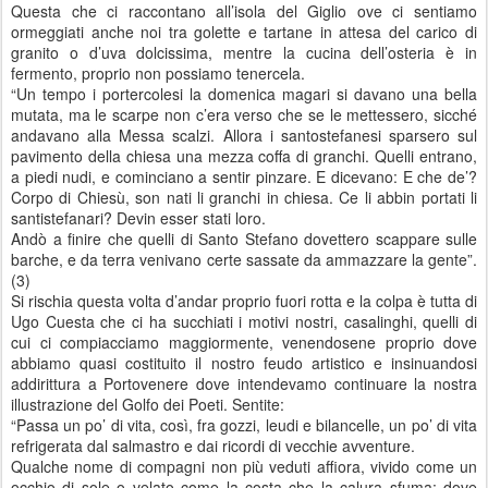
Questa che ci raccontano all’isola del Giglio ove ci sentiamo
ormeggiati anche noi tra golette e tartane in attesa del carico di
granito o d’uva dolcissima, mentre la cucina dell’osteria è in
fermento, proprio non possiamo tenercela.
“Un tempo i portercolesi la domenica magari si davano una bella
mutata, ma le scarpe non c’era verso che se le mettessero, sicché
andavano alla Messa scalzi. Allora i santostefanesi sparsero sul
pavimento della chiesa una mezza coffa di granchi. Quelli entrano,
a piedi nudi, e cominciano a sentir pinzare. E dicevano: E che de’?
Corpo di Chiesù, son nati li granchi in chiesa. Ce li abbin portati li
santistefanari? Devin esser stati loro.
Andò a finire che quelli di Santo Stefano dovettero scappare sulle
barche, e da terra venivano certe sassate da ammazzare la gente”.
(3)
Si rischia questa volta d’andar proprio fuori rotta e la colpa è tutta di
Ugo Cuesta che ci ha succhiati i motivi nostri, casalinghi, quelli di
cui ci compiacciamo maggiormente, venendosene proprio dove
abbiamo quasi costituito il nostro feudo artistico e insinuandosi
addirittura a Portovenere dove intendevamo continuare la nostra
illustrazione del Golfo dei Poeti. Sentite:
“Passa un po’ di vita, così, fra gozzi, leudi e bilancelle, un po’ di vita
refrigerata dal salmastro e dai ricordi di vecchie avventure.
Qualche nome di compagni non più veduti affiora, vivido come un
occhio di sole o velato come la costa che la calura sfuma: dove