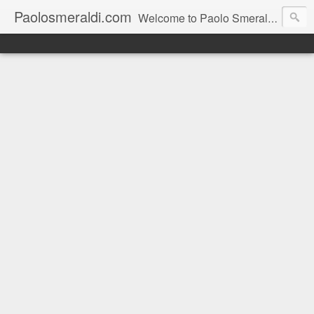
Paolosmeraldi.com
Welcome to Paolo Smeraldi's website, online since 2002. Consigliere comunale a Sestri Levante.