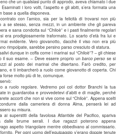
meno che un qualsiasi punto di approdo, aveva chiamato i due
te.
 Esaminati i loro volti, l’aspetto e gli abiti, s’era formata una
in base a quella disponeva.
ontrato con l’amico, sia per la felicità di trovarsi non più
 a se stesso, senza mezzi, in un ambiente che gli pareva
libera e sana condotta sul “Chiloè” e i pasti finalmente regolari
si era prodigiosamente traformato. Lo scarto d’età fra lui e
mai evidente. Vero giovanotto, dacchè il viso non era più
rano rimpolpate, sarebbe persino parso cresciuto di statura.
 salivi dunque in coffa come i marinai sul “Chiloè”? – gli chiese
to il suo esame. – Deve essere proprio un
barco perso
se si
zzi al posto dei marinai che disertano. Farò credito, per
tano, e ti imbarcherò a ruolo come giovanotto di coperta. Chi
a forse molto più di te, comunque.
sservò:
o a ruolo regolare. Vedremo poi col dottor Branchi la tua
ate in guardaroba e provvedetevi d’abiti e di maglie, perché
sarete accorti che non si vive come sul “Chiloè”. Appena scelti
i condurre dalla cameriera di donna Alma, penserà lei ad
ossero su misura.
Posted
16th January 2025
by
Paolo
ra ai superstiti della favolosa Atlantide del Pacifico, spariva
bita dalle brume serali. I due ragazzi poterono appena
 vago aspetto triangolare mentre obbedivano al commissario.
fornito. Per ogni uomo dell’equipaggio v’erano doppie tenute