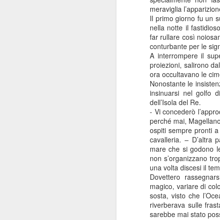
meraviglia l’apparizion
Il primo giorno fu un s
nella notte il fastidi
far rullare così noiosa
conturbante per le sig
A interrompere il sup
Consiglio Comu
JAN
proiezioni, salirono da
3
ora occultavano le cim
Durante la seduta di c
Nonostante le insistenz
tema del restauro delle
insinuarsi nel golfo 
dell’Isola del Re.
E'un tema al quale teng
- Vi concederò l’appro
La legge consentirebbe 
perché mai, Magellano.
prelevati dall'imposta d
ospiti sempre pronti a
cavalleria. – D’altra 
Purtroppo il sindaco Sol
mare che si godono le
non s’organizzano tro
Ci vorrebbe più coraggi
una volta discesi il te
e tante risorse mantengo
Dovettero rassegnars
magico, variare di col
sosta, visto che l’Oc
riverberava sulle fras
sarebbe mai stato possi