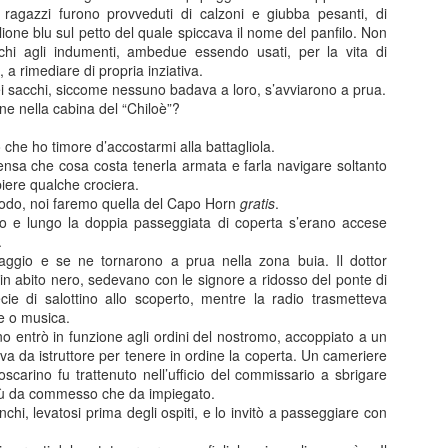
0
Add a comment
 ragazzi furono provveduti di calzoni e giubba pesanti, di
ione blu sul petto del quale spiccava il nome del panfilo. Non
cchi agli indumenti, ambedue essendo usati, per la vita di
, a rimediare di propria inziativa.
 nei sacchi, siccome nessuno badava a loro, s’avviarono a prua.
cene nella cabina del “Chiloè”?
ale 16 dicembre 2024 - Sestri Levante - Aggiorna
ro che ho timore d’accostarmi alla battagliola.
le osservazioni del gruppo “Progresso per Sestri – Sestri Un Passo
ensa che cosa costa tenerla armata e farla navigare soltanto
c riguardo all'area di vico Pozzetto.
piere qualche crociera.
modo, noi faremo quella del Capo Horn
gratis
.
 origina dalla richiesta di svincolo di Villa Jolanda.
nto e lungo la doppia passeggiata di coperta s’erano accese
.
aggio e se ne tornarono a prua nella zona buia. Il dottor
, in abito nero, sedevano con le signore a ridosso del ponte di
e di salottino allo scoperto, mentre la radio trasmetteva
se o musica.
no entrò in funzione agli ordini del nostromo, accoppiato a un
eva da istruttore per tenere in ordine la coperta. Un cameriere
Foscarino fu trattenuto nell’ufficio del commissario a sbrigare
iù da commesso che da impiegato.
nchi, levatosi prima degli ospiti, e lo invitò a passeggiare con