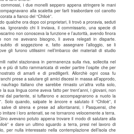
 commossi, i due monelli seppero appena stringere le mani
arebbe stata opportuna a livello di maggioranza una riflessione sugli
 accompagnavano alla scaletta per farli trasbordare col canotto
corata a fianco del “Chiloè”.
ndo qualche ora dopo coi proprietari, li trovò a proravia, seduti
ti avanti con l'esistente. E'chiaro che tante iniziative hanno una stor
esa. Ignorando chi li inviava, il commissario, una specie di
terromperle. Tuttavia come tante volte ho scritto è sempre mancata a
carino non conosceva la funzione e l’autorità, avendo finora
fare e perchè. Era il caso di farla in modo sistematico come maggiora
e non ne avevano bisogno, li aveva relegati in disparte.
 perfetto: è l'evento sul quale spendiamo di più, ma nessuno sa dire 
e subito di soggezione e, fatto assegnare l’alloggio, se li
tivamente o qualitativamente migliore delle precedenti.
ve gli furono utilissimi nell’imbarco dei materiali di studio
desse se era meglio l'Andersen del 2023 o quello del 2024, ad esemp
mili nativi stazionava in permanenza sulla riva, sollecita nel
ita, visibilità, chi potrebbe dirlo? Nessuno.
ca e più di tutto rammaricata di veder partire l’ospite che per
strato di amarli e di prediligerli. Allorchè ogni cosa fu
da l'idea del pressapochismo con il quale si fanno le cose.
ranchi prese a salutare gli amici discesi in massa all’approdo,
l naufrago italiano che sarebbe rimasto un’altra volta solo,
 l'Andersen rimanga il nostro evento principale o converrebbe ridim
e la sua lingua come aveva fatto per trent’anni, i giovani, non
rsi dal partente, si tuffarono e accompagnarono a nuoto la
me già in precedenza, ho presentato modelli alternativi ai quali ispirarsi
ì”. Solo quando, salpate le àncore e salutato il “Chiloè”, il
 salve di sirena e prese ad allontanarsi, i Pasquensi, che
lo fatto perchè sono proposte concrete e con una logica di metodo:
o imitare i loro antenati, se ne tornarono velocemente a terra.
a me piacerebbe fare quell'altro" che lascia il tempo che trova.
ino avevano potuto appena trovare il modo di salutare alla
hiloè” e dare un ultimo sguardo a terra, presi nel lavoro di
: come ho detto nel mio intervento, per ora non possiamo certo dire c
io, per nulla interessato nella contemplazione dell’isola che
esto ed il futuro è incerto, speriamo bene ma allo stesso temp