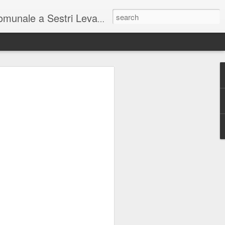
unale a Sestri Levante.
so intel...