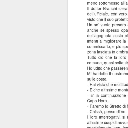
meno sottomesso all’a
ad uso uffici per le nece
Il dottor Branchi s’er
La proposta è stata app
dell’ufficiale, con ve
visto che il suo protet
Un po’ vuote presero 
anche se spesso opac
dell’agognata costa c
intenti a migliorare l
commissario, e più spe
zona lasciata in ombra
Tutto ciò che la lor
comune, quasi soltanto
Ho udito che passeremo 
Mi ha detto il nostro
sulle coste.
- Hai visto che moltitu
- E che altissime mont
- E’ la continuazione
Capo Horn.
- Faremo lo Stretto di
- Chissà, penso di no.
I loro interrogativi s
altissime cuspidi nevos
specialmente non las