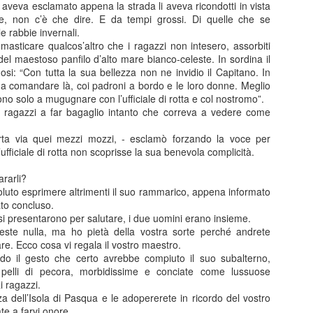
, - aveva esclamato appena la strada li aveva ricondotti in vista
e, non c’è che dire. E da tempi grossi. Di quelle che se
le rabbie invernali.
asticare qualcos’altro che i ragazzi non intesero, assorbiti
el maestoso panfilo d’alto mare bianco-celeste. In sordina il
si: “Con tutta la sua bellezza non ne invidio il Capitano. In
 a comandare là, coi padroni a bordo e le loro donne. Meglio
no solo a mugugnare con l’ufficiale di rotta e col nostromo”.
Posted
21st October 2025
by
Paolo
 i ragazzi a far bagaglio intanto che correva a vedere come
orta via quei mezzi mozzi, - esclamò forzando la voce per
’ufficiale di rotta non scoprisse la sua benevola complicità.
0
Add a comment
ararli?
voluto esprimere altrimenti il suo rammarico, appena informato
to concluso.
 si presentarono per salutare, i due uomini erano insieme.
este nulla, ma ho pietà della vostra sorte perché andrete
nale 15 gennaio 2025 - Sestri Levante - Riflession
re. Ecco cosa vi regala il vostro maestro.
do il gesto che certo avrebbe compiuto il suo subalterno,
 15 gennaio 2025 la sinistra ha presentato una mozione sui servizi cultu
 pelli di pecora, morbidissime e conciate come lussuose
dersen. Ho fatto un intervento sugli eventi in generale e sul premio And
ai ragazzi.
za dell’Isola di Pasqua e le adopererete in ricordo del vostro
pettiamo di vedere chi sarà il nuovo direttore artistico, il bicchiere è
te a farvi onore.