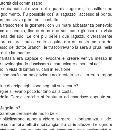
utorità del commissario.
ssità di Asl4.
a sobbarcato ai doveri della guardia regolare, in sostituzione
rovata.
ro godimento. Fu possibile così al ragazzo l’accesso al ponte,
tore mostrava gradirne il contatto.
a trascorrere le giornate, con un mare abbastanza benevolo
o a subdolo, finchè dopo due settimane giunsero in vista
ilena del sud. Le ore più belle i due ragazzi, diversamente
a loro cultura nautica sotto la guida ora del nostromo, ora del
sso del dottor Branchi, le trascorrevano la sera a prua, nella
 dalle lampadine.
o fantasia era capace di evocare e creare veniva messo in
 favoleggiando riuscissero a comunicare e sentirsi uditi.
in vista di lontani vulcani in eruzione.
mo che sarà una navigazione accidentata se ci terremo troppo
dine di arcipelaghi sono segnati sulle carte?
agne si levano poco lontano dalla costa.
 della Cordigliera che si frantuma ed esaurisce appunto sul
 Magellano?
Posted
3rd January 2025
by
Paolo
 Sarebbe certamente molto bello.
i moltiplicarono appena videro sorgere in lontananza, nitide,
e con ampi anelli di nubi cangianti a varie altezze. Le signore
ciavano il ponte, intente ad osservare con esclamativi di