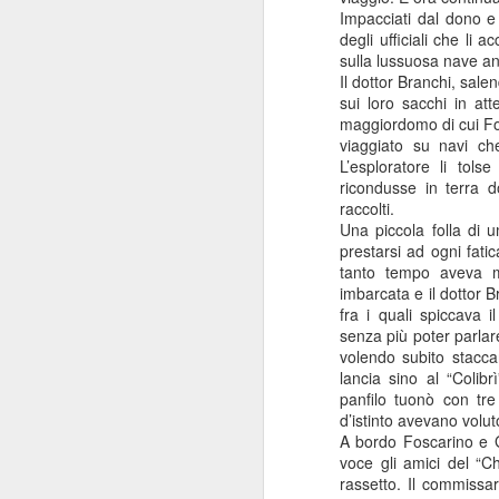
Impacciati dal dono e
A mio modo di vedere s
degli ufficiali che li
fatta in modo compiuto.
sulla lussuosa nave an
Il dottor Branchi, sale
In gran parte siamo anda
sui loro sacchi in att
avrebbe avuto senso in
maggiordomo di cui Fos
compiuta su che eventi 
viaggiato su navi ch
L'Andersen è l'esempio
L’esploratore li tols
un'edizione sia quantita
ricondusse in terra do
raccolti.
Per esempio se si chie
Una piccola folla di u
presenze, qualità percep
prestarsi ad ogni fati
tanto tempo aveva mo
Questo è molto grave e 
imbarcata e il dottor B
fra i quali spiccava i
Non solo: ha senso che
senza più poter parlar
altro?
volendo subito stacca
In questo intervento, co
lancia sino al “Colibr
panfilo tuonò con tre
Sono contento di aver
d’istinto avevano volut
piacerebbe fare questo, 
A bordo Foscarino e G
voce gli amici del “C
Vedremo cosa succederà
rassetto. Il commissar
risolto: è troppo pr