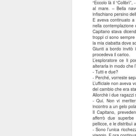
“Eccolo là il “Colibrì”
al mare. – Bella nav
infischiano persino del
E aveva continuato a m
nella contemplazione d
Capitano stava dicendo
troppi ci sono sempre
la mia ciabatta dove so
Giunti a bordo invitò
procedeva il carico.
L’esploratore ce li p
alterarla in modo che l
- Tutti e due?
- Perché, vorreste sep
L’ufficiale non aveva 
del cambio che era sta
Allorchè i due ragazzi
- Qui. Non vi meriter
Consiglio Comu
JAN
incontro a un gelo pola
Il Capitano, preveden
16
Durante il consiglio del
afferrò due superbe
Levante e sul premio An
pellicce, e le distribuì 
- Sono l’unica ricchez
Che dire? Intanto che as
viaggio. E ora continua