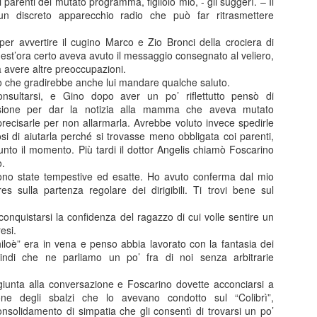
i parenti del mutato programma, figliolo mio, - gli suggerì. – Il
’un discreto apparecchio radio che può far ritrasmettere
.
per avvertire il cugino Marco e Zio Bronci della crociera di
quest’ora certo aveva avuto il messaggio consegnato al veliero,
Posted
3rd January 2025
by
Paolo
 avere altre preoccupazioni.
o che gradirebbe anche lui mandare qualche saluto.
nsultarsi, e Gino dopo aver un po’ riflettutto pensò di
ccasione per dar la notizia alla mamma che aveva mutato
recisarle per non allarmarla. Avrebbe voluto invece spedirle
0
Add a comment
i di aiutarla perché si trovasse meno obbligata coi parenti,
nto il momento. Più tardi il dottor Angelis chiamò Foscarino
o.
ono state tempestive ed esatte. Ho avuto conferma dal mio
s sulla partenza regolare dei dirigibili. Ti trovi bene sul
conquistarsi la confidenza del ragazzo di cui volle sentire un
esi.
iloè” era in vena e penso abbia lavorato con la fantasia dei
indi che ne parliamo un po’ fra di noi senza arbitrarie
ale 16 dicembre novembre 2024 - Sestri Levante -
unta alla conversazione e Foscarino dovette acconciarsi a
one degli sbalzi che lo avevano condotto sul “Colibrì”,
omunale del 16 dicembre 2024 sono intervenuto in merito ad una prop
olidamento di simpatia che gli consentì di trovarsi un po’
ione di un lotto di terreno vicino a Villa Laura, da destinarsi alla cos