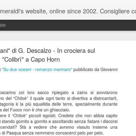
raldi's website, online since 2002. Consigliere com
ide
ni" di G. Descalzo - In crociera sul
"Colibrì" a Capo Horn
i
"Su due oceani - romanzo marinaro"
pubblicato da Giovanni
ale del 20 ottobre 2025 - Claudio Muzio ammette u
scarino col loro sacco ripiegato a zaino si avvviarono
o del “Chiloè” il quale ogni tanto si divertiva a disincantarli,
agonia è la più squallida delle terre, specialmente durante
rra del Fuoco non è che un ghiacciaio.
ere il “Chiloè” piccoli egoisti. Credete che non abbia capito
i stando gomito a gomito e ascoltando senza fiatare i discorsi
faccendati? Stà a vedere che avremo vissuto insieme una
a di Pasqua senza nemmeno conoscerci pelo per pelo.