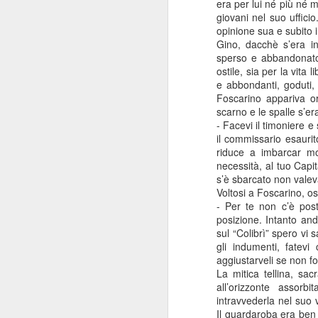
era per lui né più né 
preudentemente modes
giovani nel suo ufficio.
opinione sua e subito 
Gino, dacchè s’era inc
sperso e abbandonato
ostile, sia per la vita 
e abbondanti, goduti, 
Foscarino appariva or
scarno e le spalle s’e
- Facevi il timoniere e
il commissario esauri
riduce a imbarcar mo
necessità, al tuo Capi
s’è sbarcato non valev
Voltosi a Foscarino, o
- Per te non c’è post
posizione. Intanto and
sul “Colibrì” spero vi 
gli indumenti, fatev
aggiustarveli se non f
La mitica tellina, sac
all’orizzonte assor
intravvederla nel suo
Il guardaroba era ben 