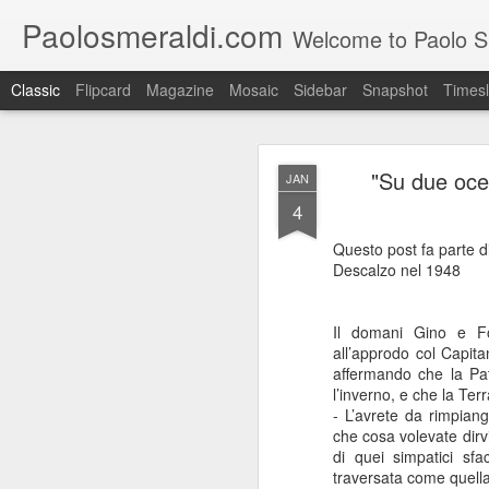
Paolosmeraldi.com
Welcome to Paolo Sme
Classic
Flipcard
Magazine
Mosaic
Sidebar
Snapshot
Timesl
"Su due ocea
JAN
4
Questo post fa parte d
Descalzo nel 1948
Consiglio Comun
OCT
21
Il domani Gino e Fo
all’approdo col Capitan
affermando che la Pat
l’inverno, e che la Te
- L’avrete da rimpiang
che cosa volevate dirv
di quei simpatici s
traversata come quell