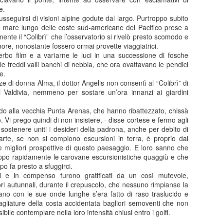
0
Add a comment
e.
usseguirsi di visioni alpine godute dal largo. Purtroppo subito
oso mare lungo delle coste sud-americane del Pacifico prese a
mente il “Colibrì” che l’osservatorio si rivelò presto scomodo e
nore, nonostante fossero ormai provette viaggiatrici.
erbo film e a variarne le luci in una successione di fosche
nale 28 novembre 2024 - Sestri Levante - Interpell
lle freddi valli banchi di nebbia, che ora ovattavano le pendici
e.
onsiglio comunale di Sestri Levante del 28 novembre 2024 ho presenta
e di donna Alma, il dottor Angelis non consentì al “Colibrì” di
 chiese storiche del nostro comune.
di Valdivia, nemmeno per sostare un’ora innanzi ai giardini
o molto.
do alla vecchia Punta Arenas, che hanno ribattezzato, chissà
al Comune di erogare contributi per il restauro di questi monumenti: i
 Vi prego quindi di non insistere, - disse cortese e fermo agli
i soggiorno che ha proprio come destinazione anche il restauro di monum
 sostenere uniti i desideri della padrona, anche per debito di
parte, se non si compiono escursioni in terra, è proprio dal
inas mi ha dato una risposta interlocutoria, che ho incluso nel video.
 migliori prospettive di questo paesaggio. E loro sanno che
ppo rapidamente le carovane escursionistiche quaggiù e che
o da parte dell'Amministrazione nel supportare le comunità parrocchia
mpo fa presto a sfuggirci.
no le nostre chiese storiche a beneficio di tutti.
i e in compenso furono gratificati da un così mutevole,
ori autunnali, durante il crepuscolo, che nessuno rimpianse la
eano con le sue onde lunghe s’era fatto di raso traslucido e
tagliature della costa accidentata bagliori semoventi che non
bile contemplare nella loro intensità chiusi entro i golfi.