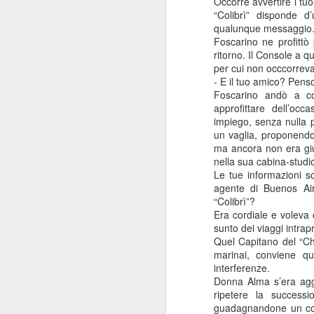
Occorre avvertire i tuo
“Colibrì” disponde d
qualunque messaggio
Foscarino ne profittò 
ritorno. Il Console a 
per cui non occcorreva
- E il tuo amico? Pens
Foscarino andò a co
approfittare dell’o
impiego, senza nulla p
un vaglia, proponendos
ma ancora non era giu
nella sua cabina-studi
Le tue informazioni s
agente di Buenos Aire
“Colibrì”?
Era cordiale e voleva 
sunto dei viaggi intrapr
Quel Capitano del “Ch
marinai, conviene qu
Consiglio Comun
interferenze.
JAN
Donna Alma s’era aggi
3
ripetere la successi
Durante il consiglio c
guadagnandone un cons
Asl4 che prevede la cess