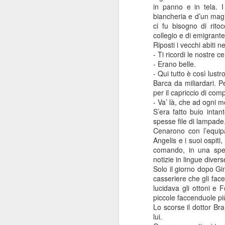
in panno e in tela. I
biancheria e d’un magl
ci fu bisogno di rito
collegio e di emigrante
Riposti i vecchi abiti
- Ti ricordi le nostre 
Consiglio Comun
JAN
- Erano belle.
3
- Qui tutto è così lust
Il mio intervento sul
Barca da miliardari. P
all'aggiornamento del pu
per il capriccio di com
- Va’ là, che ad ogni 
La vicenda è nota perchè
S’era fatto buio inta
spesse file di lampade
Cenarono con l’equip
Angelis e i suoi ospiti
comando, in una speci
notizie in lingue diver
Solo il giorno dopo Gi
casseriere che gli fac
lucidava gli ottoni e 
piccole faccenduole p
Lo scorse il dottor Bra
lui.