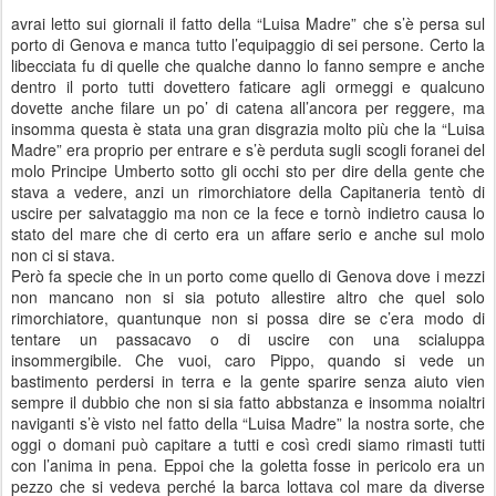
avrai letto sui giornali il fatto della “Luisa Madre” che s’è persa sul
porto di Genova e manca tutto l’equipaggio di sei persone. Certo la
libecciata fu di quelle che qualche danno lo fanno sempre e anche
dentro il porto tutti dovettero faticare agli ormeggi e qualcuno
dovette anche filare un po’ di catena all’ancora per reggere, ma
insomma questa è stata una gran disgrazia molto più che la “Luisa
Madre” era proprio per entrare e s’è perduta sugli scogli foranei del
molo Principe Umberto sotto gli occhi sto per dire della gente che
stava a vedere, anzi un rimorchiatore della Capitaneria tentò di
uscire per salvataggio ma non ce la fece e tornò indietro causa lo
stato del mare che di certo era un affare serio e anche sul molo
non ci si stava.
Però fa specie che in un porto come quello di Genova dove i mezzi
non mancano non si sia potuto allestire altro che quel solo
rimorchiatore, quantunque non si possa dire se c’era modo di
tentare un passacavo o di uscire con una scialuppa
insommergibile. Che vuoi, caro Pippo, quando si vede un
bastimento perdersi in terra e la gente sparire senza aiuto vien
sempre il dubbio che non si sia fatto abbstanza e insomma noialtri
naviganti s’è visto nel fatto della “Luisa Madre” la nostra sorte, che
oggi o domani può capitare a tutti e così credi siamo rimasti tutti
con l’anima in pena. Eppoi che la goletta fosse in pericolo era un
pezzo che si vedeva perché la barca lottava col mare da diverse