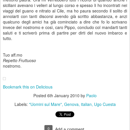
siciliani avevano i velieri al lungo corso e spesso li ho incontrati nei
viaggi del guano e nitrato al Cile, ma ho paura secondo il solito di
annoiarti con tanti discorsi avendo già scritto abbastanza, e anzi
qualcuno degli amici ha già cominciato a dire che fo lo scrivano
invece del nostromo e così, caro Pippo, concludo col mandarti tanti
saluti e ti scriverò prima di partire per dirti del nuovo imbarco e
tutto.
Tuo aff.mo
Repetto Fruttuoso
nostromo.
Bookmark this on Delicious
Posted
6th January 2010
by
Paolo
Labels:
"Uomini sul Mare"
Genova
italian
Ugo Cuesta
0
Add a comment