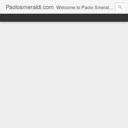
Paolosmeraldi.com
Welcome to Paolo Smeraldi's website, online since 2002. Consigliere comunale a Sestri Levante.