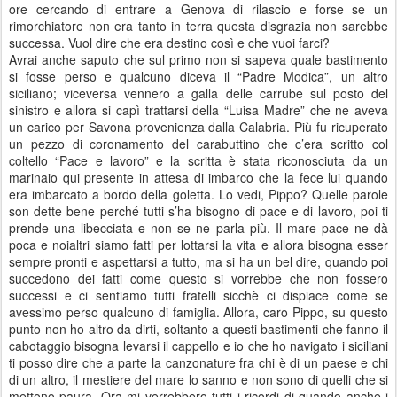
ore cercando di entrare a Genova di rilascio e forse se un
rimorchiatore non era tanto in terra questa disgrazia non sarebbe
successa. Vuol dire che era destino così e che vuoi farci?
Avrai anche saputo che sul primo non si sapeva quale bastimento
si fosse perso e qualcuno diceva il “Padre Modica”, un altro
siciliano; viceversa vennero a galla delle carrube sul posto del
sinistro e allora si capì trattarsi della “Luisa Madre” che ne aveva
un carico per Savona provenienza dalla Calabria. Più fu ricuperato
un pezzo di coronamento del carabuttino che c’era scritto col
coltello “Pace e lavoro” e la scritta è stata riconosciuta da un
marinaio qui presente in attesa di imbarco che la fece lui quando
era imbarcato a bordo della goletta. Lo vedi, Pippo? Quelle parole
son dette bene perché tutti s’ha bisogno di pace e di lavoro, poi ti
prende una libecciata e non se ne parla più. Il mare pace ne dà
poca e noialtri siamo fatti per lottarsi la vita e allora bisogna esser
sempre pronti e aspettarsi a tutto, ma si ha un bel dire, quando poi
succedono dei fatti come questo si vorrebbe che non fossero
successi e ci sentiamo tutti fratelli sicchè ci dispiace come se
avessimo perso qualcuno di famiglia. Allora, caro Pippo, su questo
punto non ho altro da dirti, soltanto a questi bastimenti che fanno il
cabotaggio bisogna levarsi il cappello e io che ho navigato i siciliani
ti posso dire che a parte la canzonature fra chi è di un paese e chi
di un altro, il mestiere del mare lo sanno e non sono di quelli che si
mettono paura. Ora mi verrebbero tutti i ricordi di quando anche i