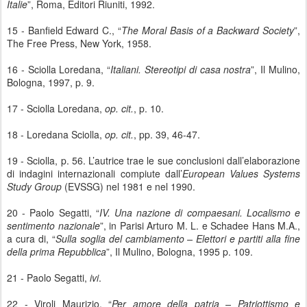
Italie
”, Roma, Editori Riuniti, 1992.
15 - Banfield Edward C., “
The Moral Basis of a Backward Society
”,
The Free Press, New York, 1958.
16 - Sciolla Loredana, “
Italiani. Stereotipi di casa nostra
”, Il Mulino,
Bologna, 1997, p. 9.
17 - Sciolla Loredana,
op. cit.
, p. 10.
18 - Loredana Sciolla,
op. cit.
, pp. 39, 46-47.
19 - Sciolla, p. 56. L’autrice trae le sue conclusioni dall’elaborazione
di indagini internazionali compiute dall’
European Values Systems
Study Group
(EVSSG) nel 1981 e nel 1990.
20 - Paolo Segatti, “
IV. Una nazione di compaesani. Localismo e
sentimento nazionale
”, in Parisi Arturo M. L. e Schadee Hans M.A.,
a cura di, “
Sulla soglia del cambiamento – Elettori e partiti alla fine
della prima Repubblica
”, Il Mulino, Bologna, 1995 p. 109.
21 - Paolo Segatti,
ivi
.
22 - Viroli Maurizio, “
Per amore della patria – Patriottismo e