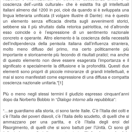
coscienza dell’«unità culturale» che è esistita fra gli intellettuali
italiani almeno dal 1200 in poi, cioè da quando si è sviluppata una
lingua letteraria unificata (il volgare illustre di Dante): ma è questo
un elemento senza efficacia diretta sugli avvenimenti storici,
sebbene sia il più sfruttato dalla retorica patriottica, né d’altronde
esso coincide o è l’espressione di un sentimento nazionale
concreto e operante. Altro elemento è la coscienza della necessità
dell’indipendenza della penisola italiana dall’influenza straniera,
molto meno diffuso del primo, ma certo politicamente più
importante e storicamente più fecondo di risultati pratici; ma anche
di questo elemento non deve essere esagerata l’importanza e il
significato e specialmente la diffusione e la profondità. Questi due
elementi sono proprii di piccole minoranze di grandi intellettuali, e
mai si sono manifestati come espressione di una diffusa e compatta
coscienza nazionale unitaria."[1]
Più o meno negli stessi termini il giudizio espresso cinquant’anni
dopo da Norberto Bobbio in “
Dialogo intorno alla repubblica
”:
“…se guardiamo alla storia, ci sono tante Italie. C’è l’Italia dei colti e
c’è l’Italia dei poveri diavoli, c’è l’Italia dello scudetto, di quelli che si
ammazzano per una partita, e c’è l’Italia degli eroi del
Risorgimento, di quelli che si sono battuti per l’Unità. Ci sono gli