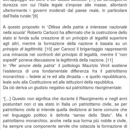
durezza con cui l’Italia legale s’impose alle masse, allontanò
ulteriormente i governi moderati dal paese reale, in particolare
dall’Italia rurale.”[9]
A questo proposito in “
Difesa della patria e interesse nazionale
nella scuola
” Roberto Cartocci ha affermato che la costruzione dello
stato si fonda sulla creazione di un
principio di legalità
superiore
agli altri, mentre la formazione della nazione è basata su un
principio di legittimità
; [10] per Carocci il brigantaggio rappresentò
una minaccia nei confronti del principio di legalità, mentre il “
non
expedit
” poneva discussione la legittimità della nazione. [11]
In “
Per amore della patria
” il politologo Maurizio Viroli sostiene
l’esistenza di una fondamentale differenza fra il patriottismo
monarchico – fedele al re ed alla dinastia – e quello repubblicano,
leale solo alla Costituzione ed alle istituzioni della repubblica.
Da ciò deriva un giudizio negativo sul patriottismo risorgimentale:
“[…] Questo non significa che durante il Risorgimento e negli anni
postunitari non ci sia stato in Italia un patriottismo civile, se per
patriottismo civile si intende quella dedizione al bene comune che
nel linguaggio politico è definita “senso dello Stato”. Ma il
patriottismo monarchico, anche nella sua forma più nobile e civile,
ha sempre una componente servile che ostacola la formazione di