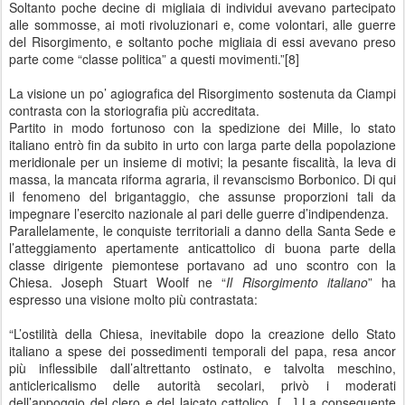
Soltanto poche decine di migliaia di individui avevano partecipato
alle sommosse, ai moti rivoluzionari e, come volontari, alle guerre
del Risorgimento, e soltanto poche migliaia di essi avevano preso
parte come “classe politica” a questi movimenti.”[8]
La visione un po’ agiografica del Risorgimento sostenuta da Ciampi
contrasta con la storiografia più accreditata.
Partito in modo fortunoso con la spedizione dei Mille, lo stato
italiano entrò fin da subito in urto con larga parte della popolazione
meridionale per un insieme di motivi; la pesante fiscalità, la leva di
massa, la mancata riforma agraria, il revanscismo Borbonico. Di qui
il fenomeno del brigantaggio, che assunse proporzioni tali da
impegnare l’esercito nazionale al pari delle guerre d’indipendenza.
Parallelamente, le conquiste territoriali a danno della Santa Sede e
l’atteggiamento apertamente anticattolico di buona parte della
classe dirigente piemontese portavano ad uno scontro con la
Chiesa. Joseph Stuart Woolf ne “
Il Risorgimento italiano
” ha
espresso una visione molto più contrastata:
“L’ostilità della Chiesa, inevitabile dopo la creazione dello Stato
italiano a spese dei possedimenti temporali del papa, resa ancor
più inflessibile dall’altrettanto ostinato, e talvolta meschino,
anticlericalismo delle autorità secolari, privò i moderati
dell’appoggio del clero e del laicato cattolico. […] La conseguente