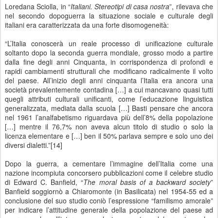
Loredana Sciolla, in “
Italiani. Stereotipi di casa nostra
”, rilevava che
nel secondo dopoguerra la situazione sociale e culturale degli
italiani era caratterizzata da una forte disomogeneità:
“L’Italia conoscerà un reale processo di unificazione culturale
soltanto dopo la seconda guerra mondiale, grosso modo a partire
dalla fine degli anni Cinquanta, in corrispondenza di profondi e
rapidi cambiamenti strutturali che modificano radicalmente il volto
del paese. All’inizio degli anni cinquanta l’Italia era ancora una
società prevalentemente contadina […] a cui mancavano quasi tutti
quegli attributi culturali unificanti, come l’educazione linguistica
generalizzata, mediata dalla scuola […] Basti pensare che ancora
nel 1961 l’analfabetismo riguardava più dell’8% della popolazione
[…] mentre il 76,7% non aveva alcun titolo di studio o solo la
licenza elementare e […] ben il 50% parlava sempre e solo uno dei
diversi dialetti.”[14]
Dopo la guerra, a cementare l’immagine dell’Italia come una
nazione incompiuta concorsero pubblicazioni come il celebre studio
di Edward C. Banfield, “
The moral basis of a backward society
”
Banfield soggiornò a Chiaromonte (in Basilicata) nel 1954-55 ed a
conclusione del suo studio coniò l’espressione “familismo amorale”
per indicare l’attitudine generale della popolazione del paese ad