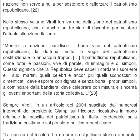
nazione non serve a nulla per sostenere o rafforzare il patriottismo
repubblicano.”[22]
Nello stesso volume Viroli forniva una definizione del patriottismo
repubblicano, che è anche un termine di riscontro per valutare
l’attuale situazione italiana:
“Mentre la nazione inacidisce il buon vino del patriottismo
repubblicano, la dottrina molto in voga del patriottismo
costituzionale lo annacqua troppo. […] Il patriottismo repubblicano,
come tutte le passioni, vive di parole, di immagini e di simboli.
Questo significa che la Repubblica deve saper ricordare i suoi eroi
e i suoi martiri, quelli celebri e ancor più quelli sconosciuti o
dimenticati; deve esporre con dignità e senza boria i propri simboli,
a cominciare dalla bandiera; deve celebrare con misura e sincerità
gli eventi importanti della storia collettiva….”[23]
Sempre Viroli, in un articolo del 2004 suscitato dai numerosi
interventi del presidente Ciampi sul tricolore, ricostruiva in modo
originale la nascita del patriottismo in Italia, fondandolo sulla
tradizione cristiana e sul pensiero politico repubblicano:
“La nascita del tricolore ha un preciso significato storico e morale: