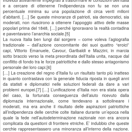
individui attivamente impegnati a trasformare le condizioni dell’Italia
e a cercare di ottenerne l’indipendenza non fu se non una
percentuale minima su una popolazione di circa venti milioni
d’abitanti. […] Se queste minoranze di patrioti, sia democratici, sia
moderati, non riuscirono a ottenere l’appoggio attivo delle masse
popolari prima del 1848, […] perché ignoravano la realtà contadina
e paventavano l’anarchia sociale.[5]
La nuova Italia ben lungi dal sorgere – come voleva l’agiografia
tradizionale – dall’azione concomitante dei suoi quattro “eroici”
capi, Vittorio Emanuele, Cavour, Garibaldi e Mazzini, in marcia
sotto braccio verso la meta preordinata dell’Italia unita, nacque dal
conflitto di fondo tra le forze patriottiche e dallo stesso antagonismo
personale dei loro capi.[6]
[…] La creazione del regno d’Italia fu un risultato tanto più inatteso
in quanto contrastava con la generale fiducia riposta in quegli anni
da statisti e diplomatici nelle soluzioni federali da dare a vari
problemi europei.[7] […] L’unificazione d’Italia non era stata opera
del caso, la fortunata conseguenza dell’aiuto ricevuto dalla
diplomazia internazionale, come tendevano a sottolineare i
moderati, ma era anche il risultato delle aspirazioni patriottiche
all’indipendenza delle cerchie colte italiane durante un’epoca nella
quale la fede nell’autodeterminazione nazionale non era ancora
complicata da questioni di frontiere etniche. E’ indubbio che queste
cerchie rappresentassero una minoranza all’interno della nazione.