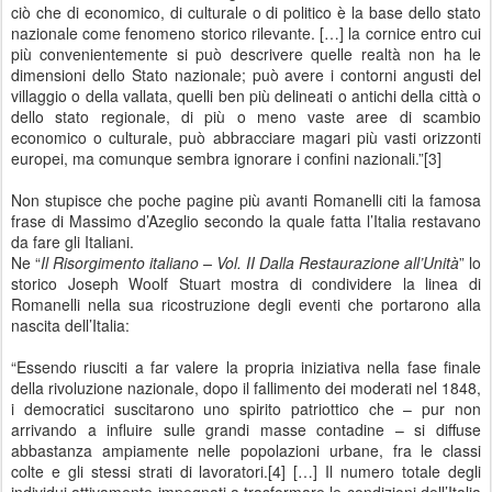
ciò che di economico, di culturale o di politico è la base dello stato
nazionale come fenomeno storico rilevante. […] la cornice entro cui
più convenientemente si può descrivere quelle realtà non ha le
dimensioni dello Stato nazionale; può avere i contorni angusti del
villaggio o della vallata, quelli ben più delineati o antichi della città o
dello stato regionale, di più o meno vaste aree di scambio
economico o culturale, può abbracciare magari più vasti orizzonti
europei, ma comunque sembra ignorare i confini nazionali.”[3]
Non stupisce che poche pagine più avanti Romanelli citi la famosa
frase di Massimo d’Azeglio secondo la quale fatta l’Italia restavano
da fare gli Italiani.
Ne “
Il Risorgimento italiano – Vol. II Dalla Restaurazione all’Unità
” lo
storico Joseph Woolf Stuart mostra di condividere la linea di
Romanelli nella sua ricostruzione degli eventi che portarono alla
nascita dell’Italia:
“Essendo riusciti a far valere la propria iniziativa nella fase finale
della rivoluzione nazionale, dopo il fallimento dei moderati nel 1848,
i democratici suscitarono uno spirito patriottico che – pur non
arrivando a influire sulle grandi masse contadine – si diffuse
abbastanza ampiamente nelle popolazioni urbane, fra le classi
colte e gli stessi strati di lavoratori.[4] […] Il numero totale degli