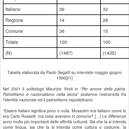
Italiano
36
32
Regione
14
28
Comune
36
15
Totale
100
100
(N)
(1487)
(1435)
Tabella elaborata da Paolo Segatti su interviste maggio-giugno
1990[21]
Nel 2001 il politologo Maurizio Viroli in “
Per amore della patria.
Patriottismo e nazionalismo nella storia
” sostenne l’estraneità fra
l’identità nazionale ed il patriottismo repubblicano:
“Essere italiani significa poco o nulla. Mussolini era italiano come lo
era Carlo Rosselli: ma cosa avevano in comune? […] Le differenze
sono molto più importanti delle affinità culturali. Sia che la si intenda
come lingua, sia che la si intenda come cultura o costume, la