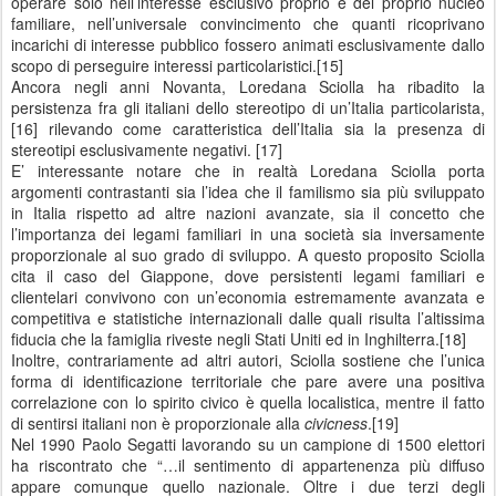
operare solo nell’interesse esclusivo proprio e del proprio nucleo
familiare, nell’universale convincimento che quanti ricoprivano
incarichi di interesse pubblico fossero animati esclusivamente dallo
scopo di perseguire interessi particolaristici.[15]
Ancora negli anni Novanta, Loredana Sciolla ha ribadito la
persistenza fra gli italiani dello stereotipo di un’Italia particolarista,
[16] rilevando come caratteristica dell’Italia sia la presenza di
stereotipi esclusivamente negativi. [17]
E’ interessante notare che in realtà Loredana Sciolla porta
argomenti contrastanti sia l’idea che il familismo sia più sviluppato
in Italia rispetto ad altre nazioni avanzate, sia il concetto che
l’importanza dei legami familiari in una società sia inversamente
proporzionale al suo grado di sviluppo. A questo proposito Sciolla
cita il caso del Giappone, dove persistenti legami familiari e
clientelari convivono con un’economia estremamente avanzata e
competitiva e statistiche internazionali dalle quali risulta l’altissima
fiducia che la famiglia riveste negli Stati Uniti ed in Inghilterra.[18]
Inoltre, contrariamente ad altri autori, Sciolla sostiene che l’unica
forma di identificazione territoriale che pare avere una positiva
correlazione con lo spirito civico è quella localistica, mentre il fatto
di sentirsi italiani non è proporzionale alla
civicness
.[19]
Nel 1990 Paolo Segatti lavorando su un campione di 1500 elettori
ha riscontrato che “…il sentimento di appartenenza più diffuso
appare comunque quello nazionale. Oltre i due terzi degli