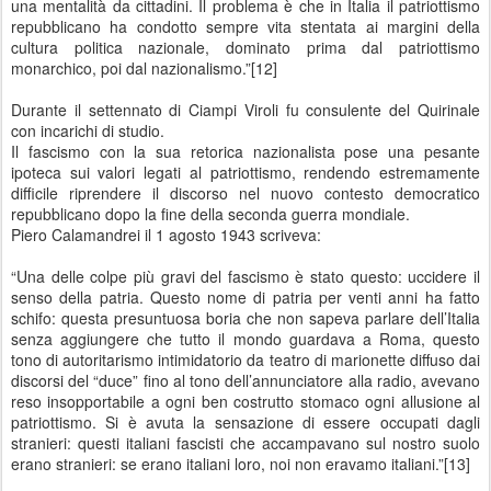
una mentalità da cittadini. Il problema è che in Italia il patriottismo
repubblicano ha condotto sempre vita stentata ai margini della
cultura politica nazionale, dominato prima dal patriottismo
monarchico, poi dal nazionalismo.”[12]
Durante il settennato di Ciampi Viroli fu consulente del Quirinale
con incarichi di studio.
Il fascismo con la sua retorica nazionalista pose una pesante
ipoteca sui valori legati al patriottismo, rendendo estremamente
difficile riprendere il discorso nel nuovo contesto democratico
repubblicano dopo la fine della seconda guerra mondiale.
Piero Calamandrei il 1 agosto 1943 scriveva:
“Una delle colpe più gravi del fascismo è stato questo: uccidere il
senso della patria. Questo nome di patria per venti anni ha fatto
schifo: questa presuntuosa boria che non sapeva parlare dell’Italia
senza aggiungere che tutto il mondo guardava a Roma, questo
tono di autoritarismo intimidatorio da teatro di marionette diffuso dai
discorsi del “duce” fino al tono dell’annunciatore alla radio, avevano
reso insopportabile a ogni ben costrutto stomaco ogni allusione al
patriottismo. Si è avuta la sensazione di essere occupati dagli
stranieri: questi italiani fascisti che accampavano sul nostro suolo
erano stranieri: se erano italiani loro, noi non eravamo italiani.”[13]