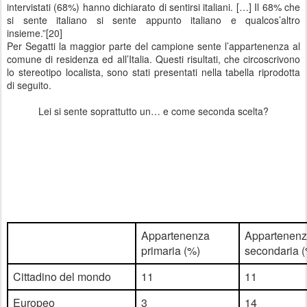
intervistati (68%) hanno dichiarato di sentirsi italiani. […] Il 68% che
si sente italiano si sente appunto italiano e qualcos’altro
insieme.”[20]
Per Segatti la maggior parte del campione sente l’appartenenza al
comune di residenza ed all’Italia. Questi risultati, che circoscrivono
lo stereotipo localista, sono stati presentati nella tabella riprodotta
di seguito.
Lei si sente soprattutto un… e come seconda scelta?
Appartenenza
Appartenen
primaria (%)
secondaria 
Cittadino del mondo
11
11
Europeo
3
14