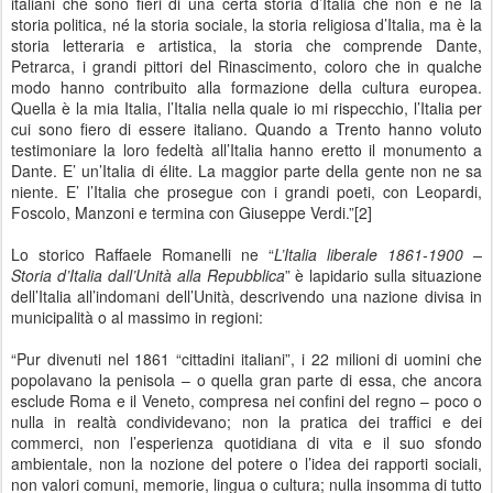
italiani che sono fieri di una certa storia d’Italia che non è né la
storia politica, né la storia sociale, la storia religiosa d’Italia, ma è la
storia letteraria e artistica, la storia che comprende Dante,
Petrarca, i grandi pittori del Rinascimento, coloro che in qualche
modo hanno contribuito alla formazione della cultura europea.
Quella è la mia Italia, l’Italia nella quale io mi rispecchio, l’Italia per
cui sono fiero di essere italiano. Quando a Trento hanno voluto
testimoniare la loro fedeltà all’Italia hanno eretto il monumento a
Dante. E’ un’Italia di élite. La maggior parte della gente non ne sa
niente. E’ l’Italia che prosegue con i grandi poeti, con Leopardi,
Foscolo, Manzoni e termina con Giuseppe Verdi.”[2]
Lo storico Raffaele Romanelli ne “
L’Italia liberale 1861-1900 –
Storia d’Italia dall’Unità alla Repubblica
” è lapidario sulla situazione
dell’Italia all’indomani dell’Unità, descrivendo una nazione divisa in
municipalità o al massimo in regioni:
“Pur divenuti nel 1861 “cittadini italiani”, i 22 milioni di uomini che
popolavano la penisola – o quella gran parte di essa, che ancora
esclude Roma e il Veneto, compresa nei confini del regno – poco o
nulla in realtà condividevano; non la pratica dei traffici e dei
commerci, non l’esperienza quotidiana di vita e il suo sfondo
ambientale, non la nozione del potere o l’idea dei rapporti sociali,
non valori comuni, memorie, lingua o cultura; nulla insomma di tutto