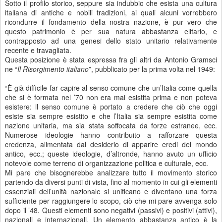
Sotto il profilo storico, seppure sia indubbio che esista una cultura
italiana di antiche e nobili tradizioni, ai quali alcuni vorrebbero
ricondurre il fondamento della nostra nazione, è pur vero che
questo patrimonio è per sua natura abbastanza elitario, e
contrapposto ad una genesi dello stato unitario relativamente
recente e travagliata.
Questa posizione è stata espressa fra gli altri da Antonio Gramsci
ne “
Il Risorgimento italiano
”, pubblicato per la prima volta nel 1949:
“È già difficile far capire al senso comune che un’Italia come quella
che si è formata nel ’70 non era mai esistita prima e non poteva
esistere: il senso comune è portato a credere che ciò che oggi
esiste sia sempre esistito e che l’Italia sia sempre esistita come
nazione unitaria, ma sia stata soffocata da forze estranee, ecc.
Numerose ideologie hanno contribuito a rafforzare questa
credenza, alimentata dal desiderio di apparire eredi del mondo
antico, ecc.; queste ideologie, d’altronde, hanno avuto un ufficio
notevole come terreno di organizzazione politica e culturale, ecc.
Mi pare che bisognerebbe analizzare tutto il movimento storico
partendo da diversi punti di vista, fino al momento in cui gli elementi
essenziali dell’unità nazionale si unificano e diventano una forza
sufficiente per raggiungere lo scopo, ciò che mi pare avvenga solo
dopo il ’48. Questi elementi sono negativi (passivi) e positivi (attivi),
nazionali e internazionali. Un elemento abbastanza antico è la