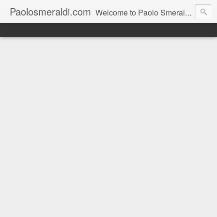
Paolosmeraldi.com
Welcome to Paolo Smeraldi's website, online since 2002. Consigliere comunale a Sestri Levante.