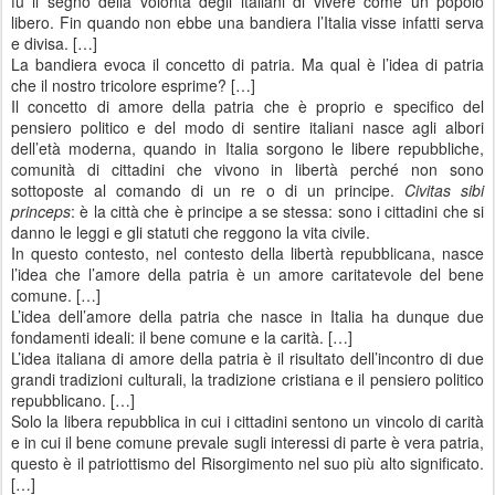
fu il segno della volontà degli italiani di vivere come un popolo
libero. Fin quando non ebbe una bandiera l’Italia visse infatti serva
e divisa. […]
La bandiera evoca il concetto di patria. Ma qual è l’idea di patria
che il nostro tricolore esprime? […]
Il concetto di amore della patria che è proprio e specifico del
pensiero politico e del modo di sentire italiani nasce agli albori
dell’età moderna, quando in Italia sorgono le libere repubbliche,
comunità di cittadini che vivono in libertà perché non sono
sottoposte al comando di un re o di un principe.
Civitas sibi
princeps
: è la città che è principe a se stessa: sono i cittadini che si
danno le leggi e gli statuti che reggono la vita civile.
In questo contesto, nel contesto della libertà repubblicana, nasce
l’idea che l’amore della patria è un amore caritatevole del bene
comune. […]
L’idea dell’amore della patria che nasce in Italia ha dunque due
fondamenti ideali: il bene comune e la carità. […]
L’idea italiana di amore della patria è il risultato dell’incontro di due
grandi tradizioni culturali, la tradizione cristiana e il pensiero politico
repubblicano. […]
Solo la libera repubblica in cui i cittadini sentono un vincolo di carità
e in cui il bene comune prevale sugli interessi di parte è vera patria,
questo è il patriottismo del Risorgimento nel suo più alto significato.
[…]