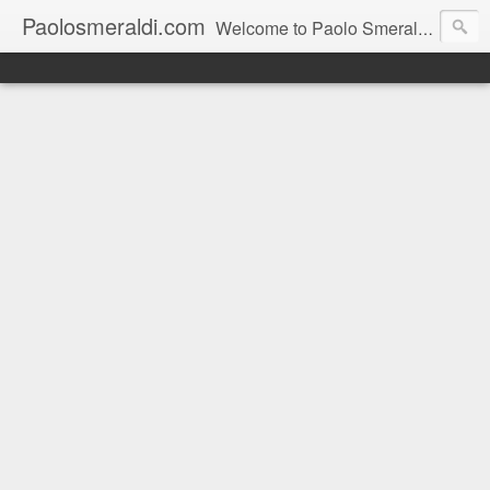
Paolosmeraldi.com
Welcome to Paolo Smeraldi's website, online since 2002. Consigliere comunale a Sestri Levante.