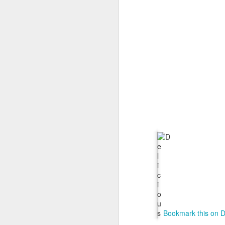
A mio modo di vedere s
fatta in modo compiuto.
In gran parte siamo anda
avrebbe avuto senso in
compiuta su che eventi 
L'Andersen è l'esempio
un'edizione sia quantita
Per esempio se si chie
presenze, qualità percep
Questo è molto grave e 
Non solo: ha senso che
altro?
In questo intervento, co
Sono contento di aver
piacerebbe fare questo, 
Vedremo cosa succederà
Bookmark this on D
risolto: è troppo pr