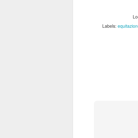
preudentemente modes
Lo
Labels:
equitazion