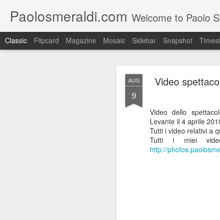
Paolosmeraldi.com
Welcome to Paolo Sme
Classic
Flipcard
Magazine
Mosaic
Sidebar
Snapshot
Timesl
Video spettaco
AUG
9
Video dello spettaco
Levante il 4 aprile 201
Consiglio Comun
Tutti i video relativi 
OCT
Tutti i miei vid
21
http://photos.paolosm