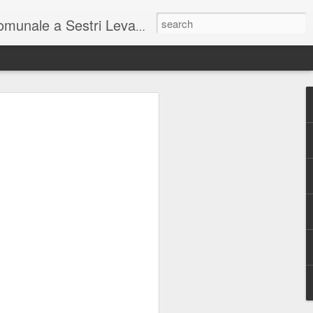
unale a Sestri Levante.
so intel...