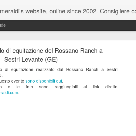
raldi's website, online since 2002. Consigliere com
ide
lo di equitazione del Rossano Ranch a
Sestri Levante (GE)
lo di equitazione realizzato dal Rossano Ranch a Sestri
0.
ale del 20 ottobre 2025 - Claudio Muzio ammette u
a questo evento
sono disponibili qui
.
eo e le foto sono raggiungibili al link diretto
eraldi.com
.