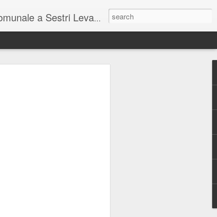
unale a Sestri Levante.
so intel...