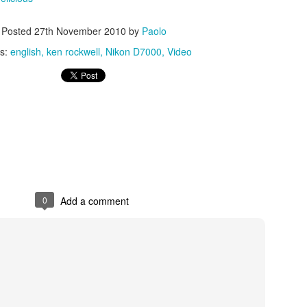
Posted
27th November 2010
by
Paolo
ls:
english
ken rockwell
Nikon D7000
Video
Posted
21st October 2025
by
Paolo
0
Add a comment
0
Add a comment
nale 15 gennaio 2025 - Sestri Levante - Riflession
 15 gennaio 2025 la sinistra ha presentato una mozione sui servizi cultu
dersen. Ho fatto un intervento sugli eventi in generale e sul premio And
pettiamo di vedere chi sarà il nuovo direttore artistico, il bicchiere è