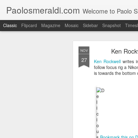
Paolosmeraldi.com
Welcome to Paolo Sme
Classic
Flipcard
Magazine
Mosaic
Sidebar
Snapshot
Timesl
Ken Rockw
NOV
27
Ken Rockwell
writes i
follow focus rig a Nik
is towards the bottom 
Consiglio Comun
OCT
21
Bookmark this on D