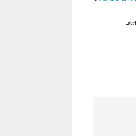
Labe
Consiglio Comu
JAN
16
Durante il consiglio del
Levante e sul premio An
Che dire? Intanto che as