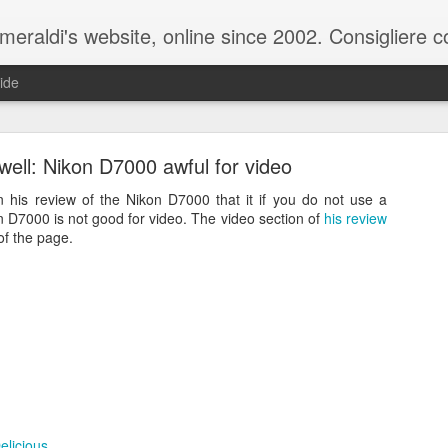
raldi's website, online since 2002. Consigliere com
ide
ell: Nikon D7000 awful for video
n his review of the Nikon D7000 that it if you do not use a
on D7000 is not good for video. The video section of
his review
of the page.
ale del 20 ottobre 2025 - Claudio Muzio ammette u
elicious