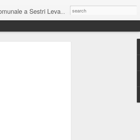
unale a Sestri Levante.
so intel...