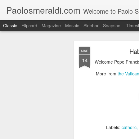
Paolosmeraldi.com
Welcome to Paolo Sme
Classic
Flipcard
Magazine
Mosaic
Sidebar
Snapshot
Timesl
Ha
MAR
14
Welcome Pope Franci
More from
the Vatica
Consiglio Comun
OCT
21
Labels:
catholic