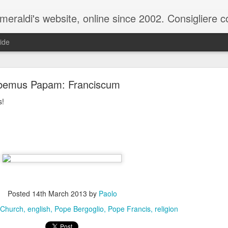
raldi's website, online since 2002. Consigliere com
ide
bemus Papam: Franciscum
s!
n
ale del 20 ottobre 2025 - Claudio Muzio ammette u
Posted
14th March 2013
by
Paolo
Church
english
Pope Bergoglio
Pope Francis
religion