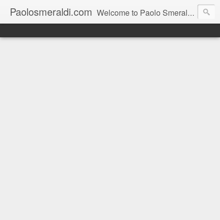
Paolosmeraldi.com
Welcome to Paolo Smeraldi's website, online since 2002. Consigliere comunale a Sestri Levante.