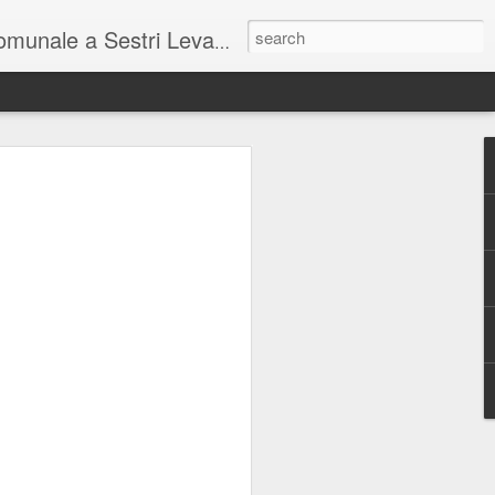
unale a Sestri Levante.
so intel...