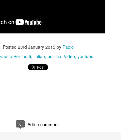
Posted
23rd January 2015
by
Paolo
Posted
21st October 2025
by
Paolo
Fausto Bertinotti
italian
politica
Video
youtube
0
Add a comment
0
Add a comment