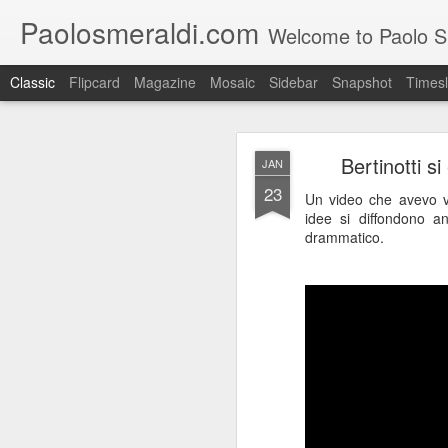
Paolosmeraldi.com
Welcome to Paolo Sme
Classic
Flipcard
Magazine
Mosaic
Sidebar
Snapshot
Timesl
Bertinotti si
JAN
23
Un video che avevo v
idee si diffondono an
drammatico.
Consiglio Comun
OCT
21