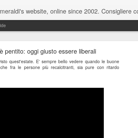
raldi's website, online since 2002. Consigliere com
ide
 è pentito: oggi giusto essere liberali
isto quest'estate. E' sempre bello vedere quando le buone
che fra le persone più recalcitranti, sia pure con ritardo
ale del 20 ottobre 2025 - Claudio Muzio ammette u