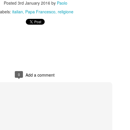
Posted
3rd January 2016
by
Paolo
abels:
italian
Papa Francesco
religione
Posted
21st October 2025
by
Paolo
0
Add a comment
0
Add a comment