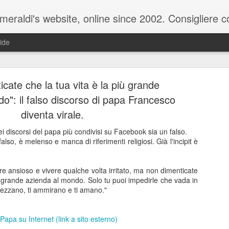
raldi's website, online since 2002. Consigliere com
ide
cate che la tua vita è la più grande
o": il falso discorso di papa Francesco
diventa virale.
ei discorsi del papa più condivisi su Facebook sia un falso.
ale del 20 ottobre 2025 - Claudio Muzio ammette u
lso, è melenso e manca di riferimenti religiosi. Già l'incipit è
ere ansioso e vivere qualche volta irritato, ma non dimenticate
iù grande azienda al mondo. Solo tu puoi impedirle che vada in
prezzano, ti ammirano e ti amano."
el Papa su Internet (link a sito esterno)