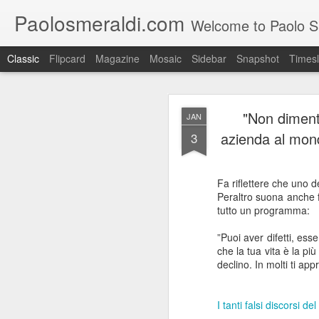
Paolosmeraldi.com
Welcome to Paolo Sme
Classic
Flipcard
Magazine
Mosaic
Sidebar
Snapshot
Timesl
"Non dimenti
JAN
azienda al mond
3
Fa riflettere che uno d
Consiglio Comun
OCT
Peraltro suona anche fa
21
tutto un programma:
”Puoi aver difetti, ess
che la tua vita è la p
declino. In molti ti ap
I tanti falsi discorsi d