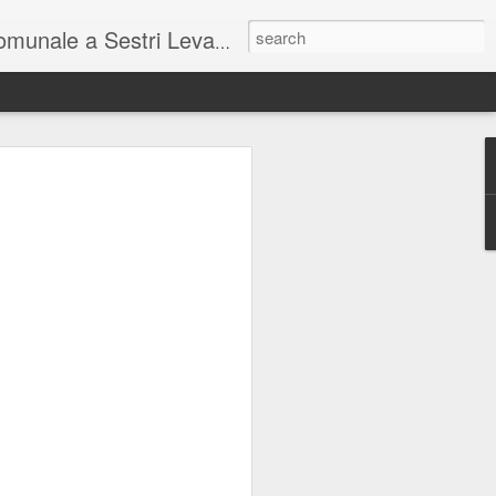
unale a Sestri Levante.
so intel...