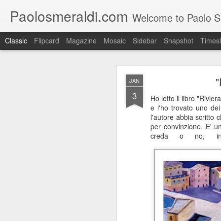
Paolosmeraldi.com
Welcome to Paolo Sme
Classic
Flipcard
Magazine
Mosaic
Sidebar
Snapshot
Timesl
"
JAN
3
Ho letto il libro "Rivie
e l'ho trovato uno dei
l'autore abbia scritto 
per convinzione. E' un
Consiglio Comun
OCT
creda o no, in L
21