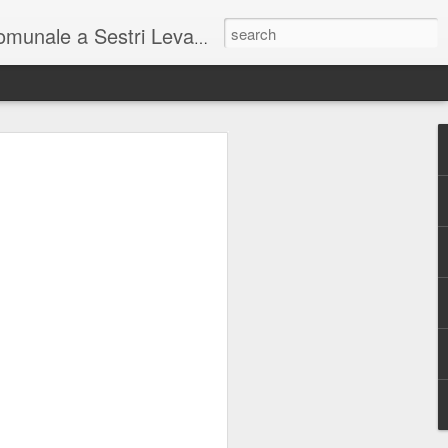
unale a Sestri Levante.
so intel...