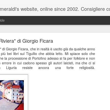
raldi's website, online since 2002. Consigliere com
ide
Riviera" di Giorgio Ficara
ra" di Giorgio Ficara, che in realtà è uscito già da qualche anno
 più bei libri sul Tigullio che abbia letto. Mi spiace solo che
che la processione di Portofino adesso si fa per folklore e non
 errore in cui cadono spesso gli autori laicisti, ma che ci si
ale del 20 ottobre 2025 - Claudio Muzio ammette u
iguria resiste ancora una forte religiosità.