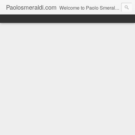
Paolosmeraldi.com
Welcome to Paolo Smeraldi's website, online since 2002. Consigliere comunale a Sestri Levante.