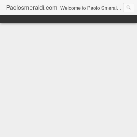
Paolosmeraldi.com
Welcome to Paolo Smeraldi's website, online since 2002. Consigliere comunale a Sestri Levante.