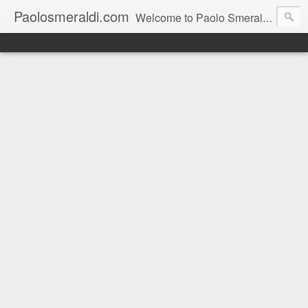
Paolosmeraldi.com
Welcome to Paolo Smeraldi's website, online since 2002. Consigliere comunale a Sestri Levante.