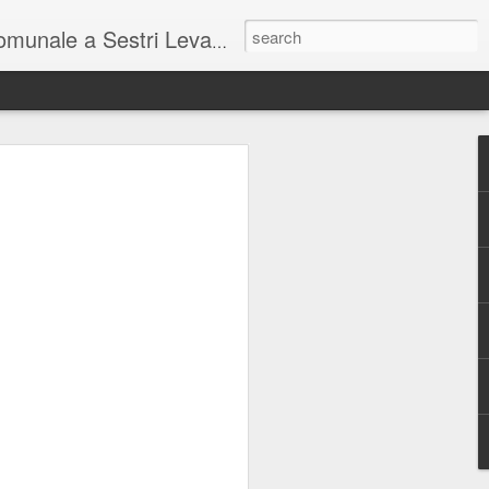
unale a Sestri Levante.
so intel...