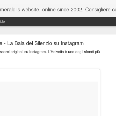
raldi's website, online since 2002. Consigliere com
ide
e - La Baia del Silenzio su Instagram
 scorci originali su Instagram. L'Helvetia è uno degli sfondi più
ale del 20 ottobre 2025 - Claudio Muzio ammette u