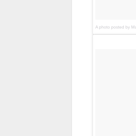
preudentemente modes
A photo posted by M