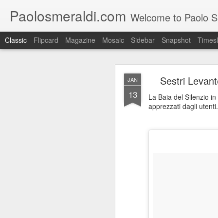
Paolosmeraldi.com
Welcome to Paolo Sme
Classic
Flipcard
Magazine
Mosaic
Sidebar
Snapshot
Timesl
Sestri Levant
JAN
13
La Baia del Silenzio in
apprezzati dagli utenti.
Consiglio Comun
OCT
21