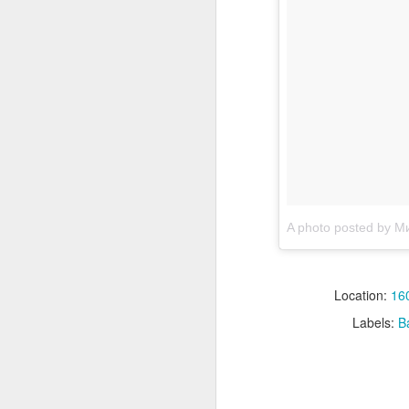
Consiglio Comun
JAN
3
Il mio intervento sul
all'aggiornamento del pu
La vicenda è nota perchè
A photo posted by М
Location:
160
Labels:
B