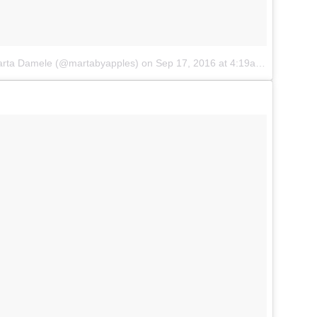
te.
arta Damele (@martabyapples)
on
Sep 17, 2016 at 4:19am PDT
Posted
16th January 2025
by
Paolo