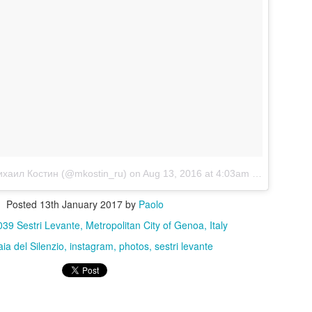
0
Add a comment
ale 16 dicembre 2024 - Sestri Levante - Aggiorna
le osservazioni del gruppo “Progresso per Sestri – Sestri Un Passo
c riguardo all'area di vico Pozzetto.
 origina dalla richiesta di svincolo di Villa Jolanda.
ихаил Костин (@mkostin_ru)
on
Aug 13, 2016 at 4:03am PDT
Posted
13th January 2017
by
Paolo
39 Sestri Levante, Metropolitan City of Genoa, Italy
aia del Silenzio
instagram
photos
sestri levante