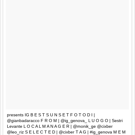
presents IG B E S T S U N S E T F O T O D I |
@gianbadaracco F R O M | @ig_genova_ L U O G O | Sestri
Levante L O C A L M A N A G E R | @monik_ge @cixber
@leo_riz S E L E C T E D | @cixber T A G | #ig_genova M E M