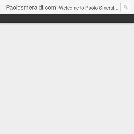
Paolosmeraldi.com
Welcome to Paolo Smeraldi's website, online since 2002. Consigliere comunale a Sestri Levante.