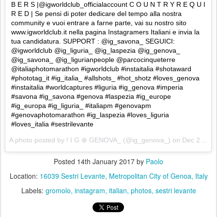
B E R S |@igworldclub_officialaccount C O U N T R Y R E Q U I
R E D | Se pensi di poter dedicare del tempo alla nostra
community e vuoi entrare a farne parte, vai su nostro sito
www.igworldclub.it nella pagina Instagramers Italiani e invia la
tua candidatura. SUPPORT : @ig_savona_ SEGUICI:
@igworldclub @ig_liguria_ @ig_laspezia @ig_genova_
@ig_savona_ @ig_ligurianpeople @parcocinqueterre
@italiaphotomarathon #igworldclub #instaitalia #shotaward
#phototag_it #ig_italia_ #allshots_ #hot_shotz #loves_genova
#instaitalia #worldcaptures #liguria #ig_genova #imperia
#savona #ig_savona #genova #laspezia #ig_europe
#ig_europa #ig_liguria_ #italiapm #genovapm
#genovaphotomarathon #ig_laspezia #loves_liguria
#loves_italia #sestrilevante
A photo posted by ! I G ⊕ GENOVA_ (@ig_genova_) on
Dec 2, 2016 at 2:16am PST
Posted
14th January 2017
by
Paolo
Location:
16039 Sestri Levante, Metropolitan City of Genoa, Italy
Labels:
gromolo
instagram
italian
photos
sestri levante