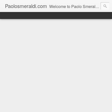
Paolosmeraldi.com
Welcome to Paolo Smeraldi's website, online since 2002. Consigliere comunale a Sestri Levante.