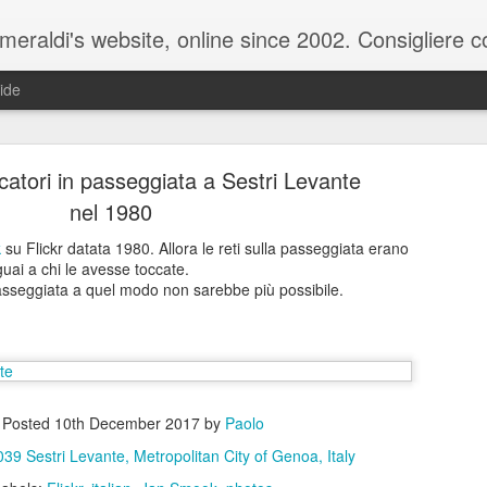
raldi's website, online since 2002. Consigliere com
ide
scatori in passeggiata a Sestri Levante
nel 1980
k
su Flickr datata 1980. Allora le reti sulla passeggiata erano
uai a chi le avesse toccate.
ale del 20 ottobre 2025 - Claudio Muzio ammette u
sseggiata a quel modo non sarebbe più possibile.
Posted
10th December 2017
by
Paolo
39 Sestri Levante, Metropolitan City of Genoa, Italy