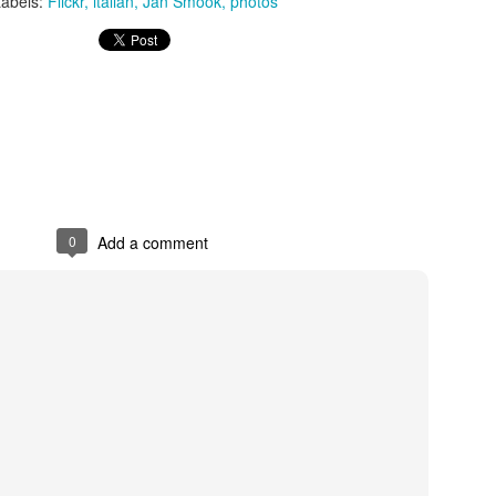
Labels:
Flickr
italian
Jan Smook
photos
Posted
21st October 2025
by
Paolo
0
Add a comment
0
Add a comment
nale 15 gennaio 2025 - Sestri Levante - Riflession
 15 gennaio 2025 la sinistra ha presentato una mozione sui servizi cultu
dersen. Ho fatto un intervento sugli eventi in generale e sul premio And
pettiamo di vedere chi sarà il nuovo direttore artistico, il bicchiere è