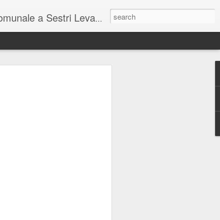
unale a Sestri Levante.
so intel...