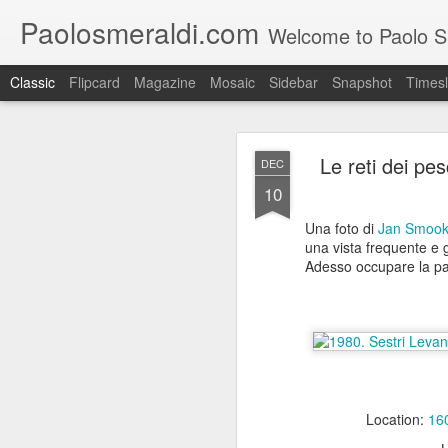
Paolosmeraldi.com
Welcome to Paolo Sme
Classic
Flipcard
Magazine
Mosaic
Sidebar
Snapshot
Timesl
Le reti dei pe
DEC
10
Una foto di
Jan Smoo
una vista frequente e g
Consiglio Comun
Adesso occupare la pa
OCT
21
Location:
160