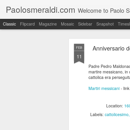
Paolosmeraldi.com
Welcome to Paolo Sme
Classic
Flipcard
Magazine
Mosaic
Sidebar
Snapshot
Timesl
Anniversario 
FEB
11
Padre Pedro Maldonado
martire messicano, in un
Consiglio Comun
cattolica era perseguit
OCT
21
Martiri messicani
- link
Location:
160
Labels:
cattolicesimo