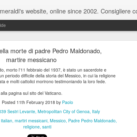
raldi's website, online since 2002. Consigliere com
ide
della morte di padre Pedro Maldonado,
martire messicano
, morto l'11 febbraio del 1937, è stato un sacerdote e
 periodo difficile della storia del Messico, in cui la religione
ale del 20 ottobre 2025 - Claudio Muzio ammette u
ata e molti cattolici morirono testimoniando la loro fede.
 alla pagina sul sito del Vaticano.
Posted
11th February 2018
by
Paolo
39 Sestri Levante, Metropolitan City of Genoa, Italy
italian
martiri messicani
Messico
Padre Pedro Maldonado
religione
santi