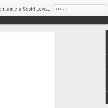
unale a Sestri Levante.
so intel...