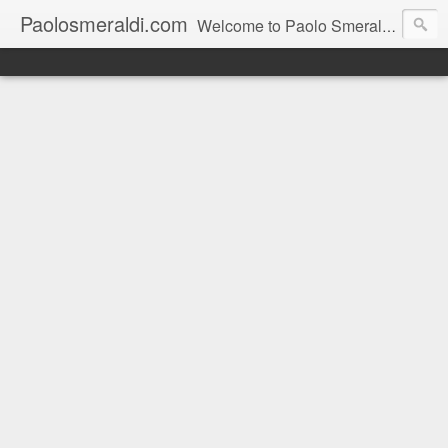
Paolosmeraldi.com
Welcome to Paolo Smeraldi's website, online since 2002. Consigliere comunale a Sestri Levante.