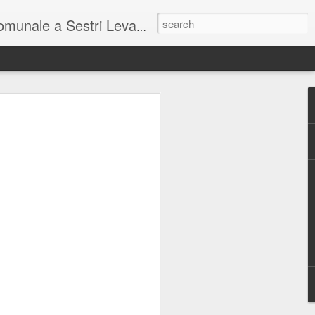
unale a Sestri Levante.
so intel...