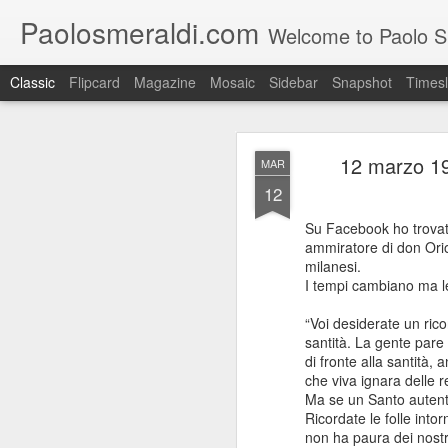
Paolosmeraldi.com
Welcome to Paolo Sme
Classic
Flipcard
Magazine
Mosaic
Sidebar
Snapshot
Timesl
12 marzo 19
MAR
12
Su Facebook ho trovato
ammiratore di don Orion
Consiglio Comun
milanesi.
OCT
I tempi cambiano ma l
21
“Voi desiderate un rico
santità. La gente pare
di fronte alla santità,
che viva ignara delle r
Ma se un Santo autenti
Ricordate le folle into
non ha paura dei nostri