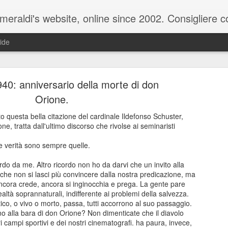
raldi's website, online since 2002. Consigliere com
ide
40: anniversario della morte di don
Orione.
 questa bella citazione del cardinale Ildefonso Schuster,
e, tratta dall'ultimo discorso che rivolse ai seminaristi
ale del 20 ottobre 2025 - Claudio Muzio ammette u
e verità sono sempre quelle.
rdo da me. Altro ricordo non ho da darvi che un invito alla
 che non si lasci più convincere dalla nostra predicazione, ma
 ancora crede, ancora si inginocchia e prega. La gente pare
ealtà soprannaturali, indifferente ai problemi della salvezza.
co, o vivo o morto, passa, tutti accorrono al suo passaggio.
rno alla bara di don Orione? Non dimenticate che il diavolo
 campi sportivi e dei nostri cinematografi. ha paura, invece,