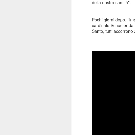
della nostra santità”.
Pochi giorni dopo, l’
cardinale Schuster d
Santo, tutti accorrono
Consiglio Comu
JAN
16
Durante il consiglio del
Levante e sul premio An
Che dire? Intanto che as