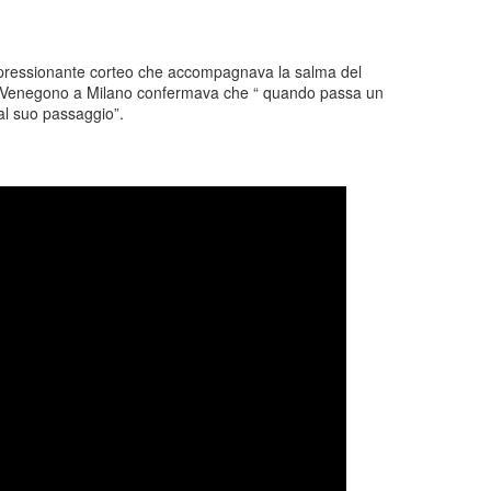
impressionante corteo che accompagnava la salma del
a Venegono a Milano confermava che “ quando passa un
 al suo passaggio”.
Posted
21st October 2025
by
Paolo
0
Add a comment
nale 15 gennaio 2025 - Sestri Levante - Riflession
 15 gennaio 2025 la sinistra ha presentato una mozione sui servizi cultu
dersen. Ho fatto un intervento sugli eventi in generale e sul premio And
pettiamo di vedere chi sarà il nuovo direttore artistico, il bicchiere è