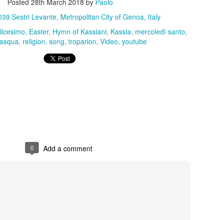
Posted
28th March 2018
by
Paolo
arebbe stata opportuna a livello di maggioranza una riflessione sugli
39 Sestri Levante, Metropolitan City of Genoa, Italy
olicesimo
Easter
Hymn of Kassiani
Kassia
mercoledì santo
ti avanti con l'esistente. E'chiaro che tante iniziative hanno una stor
asqua
religion
song
troparion
Video
youtube
terromperle. Tuttavia come tante volte ho scritto è sempre mancata a
fare e perchè. Era il caso di farla in modo sistematico come maggiora
 perfetto: è l'evento sul quale spendiamo di più, ma nessuno sa dire 
tivamente o qualitativamente migliore delle precedenti.
desse se era meglio l'Andersen del 2023 o quello del 2024, ad esemp
ita, visibilità, chi potrebbe dirlo? Nessuno.
da l'idea del pressapochismo con il quale si fanno le cose.
 l'Andersen rimanga il nostro evento principale o converrebbe ridim
0
Add a comment
me già in precedenza, ho presentato modelli alternativi ai quali ispirarsi
lo fatto perchè sono proposte concrete e con una logica di metodo:
a me piacerebbe fare quell'altro" che lascia il tempo che trova.
: come ho detto nel mio intervento, per ora non possiamo certo dire c
esto ed il futuro è incerto, speriamo bene ma allo stesso temp