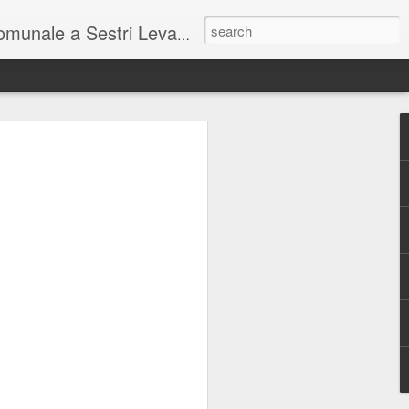
unale a Sestri Levante.
so intel...