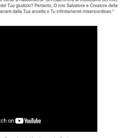
à del Tuo giudizio? Pertanto, O mio Salvatore e Creatore della
tanare dalla Tua ancella o Tu infinitamente misericordioso."
Posted
21st October 2025
by
Paolo
0
Add a comment
nale 15 gennaio 2025 - Sestri Levante - Riflession
 15 gennaio 2025 la sinistra ha presentato una mozione sui servizi cultu
dersen. Ho fatto un intervento sugli eventi in generale e sul premio And
pettiamo di vedere chi sarà il nuovo direttore artistico, il bicchiere è