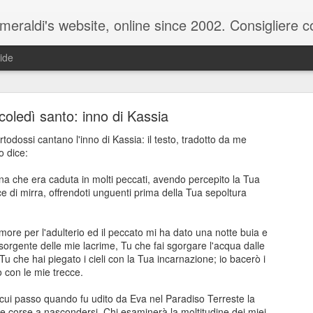
raldi's website, online since 2002. Consigliere com
ide
oledì santo: inno di Kassia
ortodossi cantano l'inno di Kassia: il testo, tradotto da me
o dice:
na che era caduta in molti peccati, avendo percepito la Tua
ale del 20 ottobre 2025 - Claudio Muzio ammette u
rice di mirra, offrendoti unguenti prima della Tua sepoltura
more per l'adulterio ed il peccato mi ha dato una notte buia e
sorgente delle mie lacrime, Tu che fai sgorgare l'acqua dalle
 Tu che hai piegato i cieli con la Tua incarnazione; io bacerò i
rò con le mie trecce.
il cui passo quando fu udito da Eva nel Paradiso Terreste la
e corse a nascondersi. Chi esaminerà la moltitudine dei miei