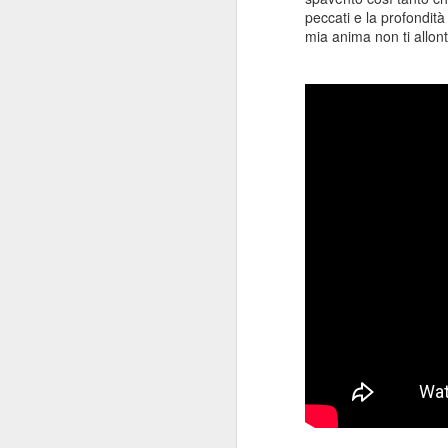
peccati e la profondit
mia anima non ti allon
Consiglio Comu
JAN
16
Durante il consiglio del
Levante e sul premio An
Che dire? Intanto che as