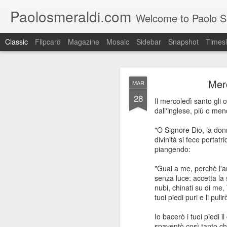
Paolosmeraldi.com
Welcome to Paolo Sme
Classic
Flipcard
Magazine
Mosaic
Sidebar
Snapshot
Timesl
Merc
MAR
28
Il mercoledì santo gli 
dall'inglese, più o men
"O Signore Dio, la don
Consiglio Comun
OCT
divinità si fece portat
21
piangendo:
"Guai a me, perchè l'a
senza luce: accetta la 
nubi, chinati su di me,
tuoi piedi puri e li puli
Io bacerò i tuoi piedi 
spaventò così tanto ch