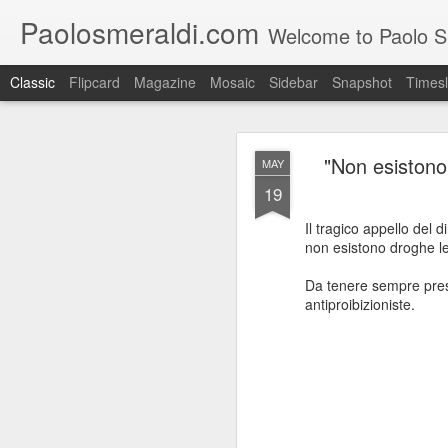
Paolosmeraldi.com
Welcome to Paolo Sme
Classic
Flipcard
Magazine
Mosaic
Sidebar
Snapshot
Timesl
"Non esistono
MAY
19
Il tragico appello del 
non esistono droghe l
Consiglio Comun
OCT
Da tenere sempre prese
21
antiproibizioniste.