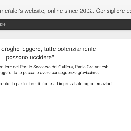
raldi's website, online since 2002. Consigliere com
ide
 droghe leggere, tutte potenziamente
possono uccidere"
direttore del Pronto Soccorso del Galliera, Paolo Cremonesi:
eggere, tutte possono avere conseguenze gravissime.
ale del 20 ottobre 2025 - Claudio Muzio ammette u
nte, in particolare di fronte ad improvvisate argomentazioni