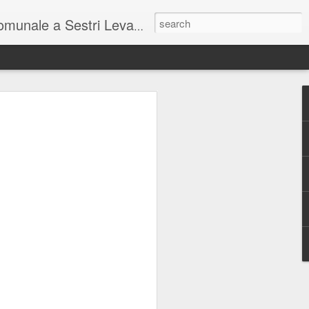
unale a Sestri Levante.
so intel...