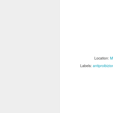
A mio modo di vedere s
fatta in modo compiuto.
In gran parte siamo anda
avrebbe avuto senso in
compiuta su che eventi 
L'Andersen è l'esempio
un'edizione sia quantita
Per esempio se si chie
presenze, qualità percep
Location:
M
Questo è molto grave e 
Labels:
antiproibizi
Non solo: ha senso che
altro?
In questo intervento, co
Sono contento di aver
piacerebbe fare questo, 
Vedremo cosa succederà
risolto: è troppo pr