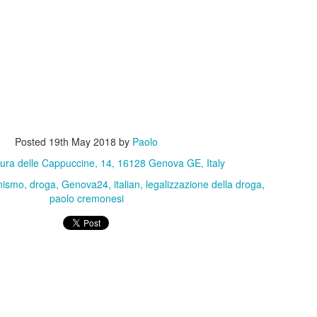
arebbe stata opportuna a livello di maggioranza una riflessione sugli
ti avanti con l'esistente. E'chiaro che tante iniziative hanno una stor
terromperle. Tuttavia come tante volte ho scritto è sempre mancata a
fare e perchè. Era il caso di farla in modo sistematico come maggiora
 perfetto: è l'evento sul quale spendiamo di più, ma nessuno sa dire 
tivamente o qualitativamente migliore delle precedenti.
desse se era meglio l'Andersen del 2023 o quello del 2024, ad esemp
Posted
19th May 2018
by
Paolo
ita, visibilità, chi potrebbe dirlo? Nessuno.
ura delle Cappuccine, 14, 16128 Genova GE, Italy
da l'idea del pressapochismo con il quale si fanno le cose.
onismo
droga
Genova24
italian
legalizzazione della droga
paolo cremonesi
 l'Andersen rimanga il nostro evento principale o converrebbe ridim
me già in precedenza, ho presentato modelli alternativi ai quali ispirarsi
lo fatto perchè sono proposte concrete e con una logica di metodo:
a me piacerebbe fare quell'altro" che lascia il tempo che trova.
: come ho detto nel mio intervento, per ora non possiamo certo dire c
esto ed il futuro è incerto, speriamo bene ma allo stesso temp