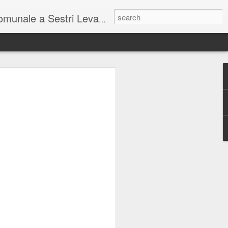
unale a Sestri Levante.
so intel...