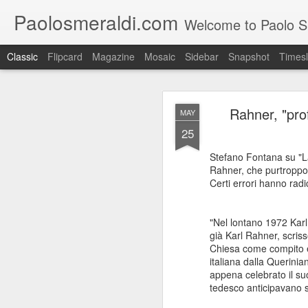
Paolosmeraldi.com
Welcome to Paolo Sme
Classic
Flipcard
Magazine
Mosaic
Sidebar
Snapshot
Timesl
Rahner, "prof
MAY
25
Stefano Fontana su "La
Rahner, che purtroppo s
Consiglio Comun
Certi errori hanno radi
OCT
21
"Nel lontano 1972 Karl
già Karl Rahner, scriss
Chiesa come compito e
italiana dalla Querinia
appena celebrato il su
tedesco anticipavano s