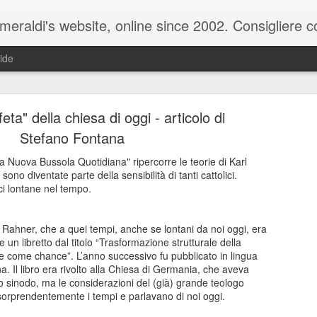
raldi's website, online since 2002. Consigliere com
ide
eta" della chiesa di oggi - articolo di
Stefano Fontana
 Nuova Bussola Quotidiana" ripercorre le teorie di Karl
ono diventate parte della sensibilità di tanti cattolici.
ale del 20 ottobre 2025 - Claudio Muzio ammette u
ci lontane nel tempo.
 Rahner, che a quei tempi, anche se lontani da noi oggi, era
e un libretto dal titolo “Trasformazione strutturale della
 come chance”. L’anno successivo fu pubblicato in lingua
na. Il libro era rivolto alla Chiesa di Germania, che aveva
o sinodo, ma le considerazioni del (già) grande teologo
orprendentemente i tempi e parlavano di noi oggi.