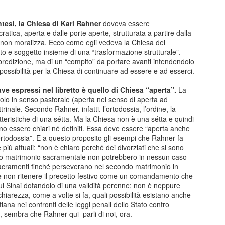
ntesi, la Chiesa di Karl Rahner
doveva essere
ratica, aperta e dalle porte aperte, strutturata a partire dalla
non moralizza. Ecco come egli vedeva la Chiesa del
to e soggetto insieme di una “trasformazione strutturale”.
 predizione, ma di un “compito” da portare avanti intendendolo
ssibilità per la Chiesa di continuare ad essere e ad esserci.
Posted
21st October 2025
by
Paolo
ve espressi nel libretto è quello di Chiesa “aperta”.
La
olo in senso pastorale (aperta nel senso di aperta ad
trinale. Secondo Rahner, infatti, l’ortodossia, l’ordine, la
eristiche di una sétta. Ma la Chiesa non è una sétta e quindi
0
Add a comment
ono essere chiari né definiti. Essa deve essere “aperta anche
’ortodossia”. E a questo proposito gli esempi che Rahner fa
iù attuali: “non è chiaro perché dei divorziati che si sono
mo matrimonio sacramentale non potrebbero in nessun caso
acramenti finché perseverano nel secondo matrimonio in
nale 15 gennaio 2025 - Sestri Levante - Riflession
le non ritenere il precetto festivo come un comandamento che
sul Sinai dotandolo di una validità perenne; non è neppure
 15 gennaio 2025 la sinistra ha presentato una mozione sui servizi cultu
 chiarezza, come a volte si fa, quali possibilità esistano anche
dersen. Ho fatto un intervento sugli eventi in generale e sul premio And
iana nei confronti delle leggi penali dello Stato contro
, sembra che Rahner qui parli di noi, ora.
pettiamo di vedere chi sarà il nuovo direttore artistico, il bicchiere è