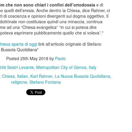
re che non sono chiari i confini dell’ortodossia
e di
arebbe stata opportuna a livello di maggioranza una riflessione sugli
uelli dell’eresia. Anche dentro la Chiesa, dice Rahner, ci
i di coscienza e opinioni divergenti sul dogma oggettivo. Il
dottrinale non costituisce quindi una minaccia, continua
ti avanti con l'esistente. E'chiaro che tante iniziative hanno una stor
e ad una “Chiesa evangelica” “in cui si poteva dire
terromperle. Tuttavia come tante volte ho scritto è sempre mancata a
 poteva esprimere pubblicamente quello che si voleva”."
fare e perchè. Era il caso di farla in modo sistematico come maggiora
 perfetto: è l'evento sul quale spendiamo di più, ma nessuno sa dire 
chiesa aperta di oggi
link all'articolo originale di Stefano
tivamente o qualitativamente migliore delle precedenti.
 Bussola Quotidiana"
desse se era meglio l'Andersen del 2023 o quello del 2024, ad esemp
Posted
25th May 2018
by
Paolo
ita, visibilità, chi potrebbe dirlo? Nessuno.
39 Sestri Levante, Metropolitan City of Genoa, Italy
da l'idea del pressapochismo con il quale si fanno le cose.
Chiesa
italian
Karl Rahner
La Nuova Bussola Quotidiana
religione
Stefano Fontana
 l'Andersen rimanga il nostro evento principale o converrebbe ridim
me già in precedenza, ho presentato modelli alternativi ai quali ispirarsi
lo fatto perchè sono proposte concrete e con una logica di metodo:
a me piacerebbe fare quell'altro" che lascia il tempo che trova.
: come ho detto nel mio intervento, per ora non possiamo certo dire c
esto ed il futuro è incerto, speriamo bene ma allo stesso temp