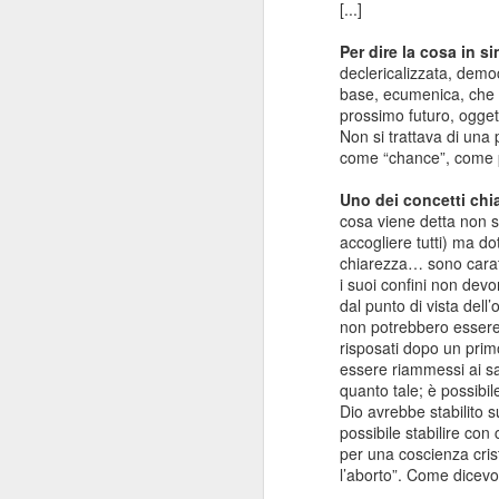
[...]
Per dire la cosa in si
declericalizzata, democ
base, ecumenica, che 
prossimo futuro, ogget
Non si trattava di una
come “chance”, come po
Uno dei concetti chia
cosa viene detta non s
accogliere tutti) ma dot
chiarezza… sono caratt
i suoi confini non dev
dal punto di vista dell
non potrebbero essere p
risposati dopo un pri
essere riammessi ai s
Consiglio Comu
JAN
quanto tale; è possibi
Dio avrebbe stabilito 
16
Durante il consiglio del
possibile stabilire con
Levante e sul premio An
per una coscienza crist
l’aborto”. Come dicevo
Che dire? Intanto che as