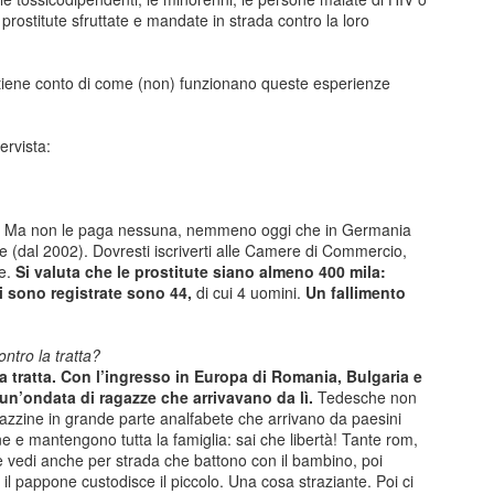
e prostitute sfruttate e mandate in strada contro la loro
 tiene conto di come (non) funzionano queste esperienze
tervista:
Posted
21st October 2025
by
Paolo
 Ma non le paga nessuna, nemmeno oggi che in Germania
le (dal 2002). Dovresti iscriverti alle Camere di Commercio,
0
Add a comment
le.
Si valuta che le prostitute siano almeno 400 mila:
i sono registrate sono 44,
di cui 4 uomini.
Un fallimento
ntro la tratta?
 tratta.
Con l’ingresso in Europa di Romania, Bulgaria e
nale 15 gennaio 2025 - Sestri Levante - Riflession
a un’ondata di ragazze che arrivavano da lì.
Tedesche non
gazzine in grande parte analfabete che arrivano da paesini
 15 gennaio 2025 la sinistra ha presentato una mozione sui servizi cultu
e e mantengono tutta la famiglia: sai che libertà! Tante rom,
dersen. Ho fatto un intervento sugli eventi in generale e sul premio And
e vedi anche per strada che battono con il bambino, poi
e il pappone custodisce il piccolo. Una cosa straziante. Poi ci
pettiamo di vedere chi sarà il nuovo direttore artistico, il bicchiere è