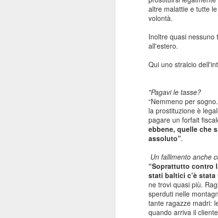
altre malattie e tutte l
volontà.
Inoltre quasi nessuno
all'estero.
Qui uno stralcio dell'in
"Pagavi le tasse?
“Nemmeno per sogno.
la prostituzione è lega
pagare un forfait fisca
ebbene, quelle che s
assoluto”
.
Un fallimento anche co
“Soprattutto contro la
Consiglio Comu
JAN
stati baltici c’è stat
16
ne trovi quasi più. Ra
Durante il consiglio del
sperduti nelle montagn
Levante e sul premio An
tante ragazze madri: l
quando arriva il client
Che dire? Intanto che as