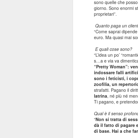
sono quelle che posson
A mio modo di vedere s
giorno. Sono enormi st
fatta in modo compiuto.
proprietari”.
In gran parte siamo anda
Quanto paga un clien
avrebbe avuto senso in
“Come saprai dipende d
compiuta su che eventi 
euro. Ma quasi mai so
L'Andersen è l'esempio
E quali cose sono?
un'edizione sia quantita
“L’idea un po’ “romant
s…a e via va dimentic
Per esempio se si chie
“Pretty Woman”: veng
presenze, qualità percep
indossare falli artifi
Questo è molto grave e 
sono i feticisti, i co
zoofilia, un repertor
Non solo: ha senso che
strafatti. Pagano il di
altro?
latrina
, né più né meno
Ti pagano, e pretendon
In questo intervento, co
Sono contento di aver
Qual è il senso profon
piacerebbe fare questo, 
“
Non si tratta di sess
dà il fatto di pagare 
Vedremo cosa succederà
di base. Hai a che f
risolto: è troppo pr