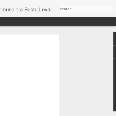
unale a Sestri Levante.
so intel...