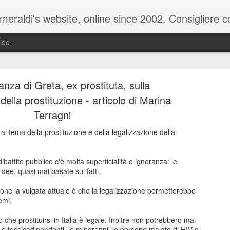
raldi's website, online since 2002. Consigliere com
ide
nza di Greta, ex prostituta, sulla
della prostituzione - articolo di Marina
Terragni
al tema della prostituzione e della legalizzazione della
ale del 20 ottobre 2025 - Claudio Muzio ammette u
dibattito pubblico c'è molta superficialità e ignoranza: le
dee, quasi mai basate sui fatti.
zione la vulgata attuale è che la legalizzazione permetterebbe
lemi.
to che prostituirsi in Italia è legale. Inoltre non potrebbero mai
 le tossicodipendenti, le minorenni, le persone malate di HIV o