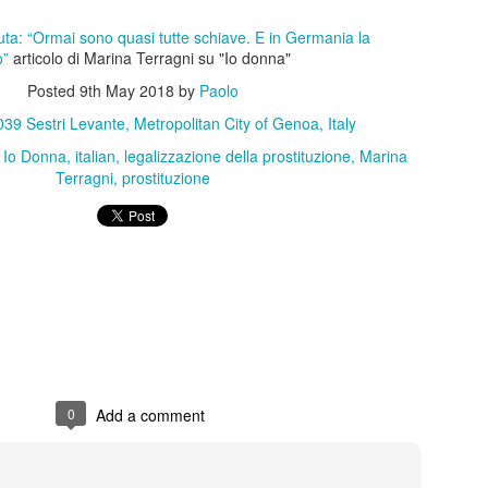
te.
tuta: “Ormai sono quasi tutte schiave. E in Germania la
o”
articolo di Marina Terragni su "Io donna"
Posted
9th May 2018
by
Paolo
39 Sestri Levante, Metropolitan City of Genoa, Italy
Io Donna
italian
legalizzazione della prostituzione
Marina
Terragni
prostituzione
Posted
16th January 2025
by
Paolo
0
Add a comment