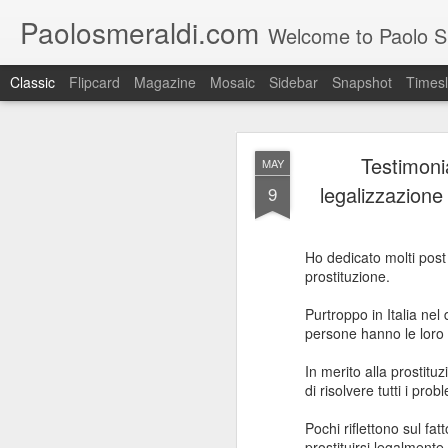
Paolosmeraldi.com
Welcome to Paolo Sme
Classic
Flipcard
Magazine
Mosaic
Sidebar
Snapshot
Timesl
Testimonia
MAY
legalizzazione 
9
Ho dedicato molti post 
Consiglio Comun
OCT
prostituzione.
21
Purtroppo in Italia nel 
persone hanno le loro i
In merito alla prostitu
di risolvere tutti i prob
Pochi riflettono sul fat
prostituirsi legalmente