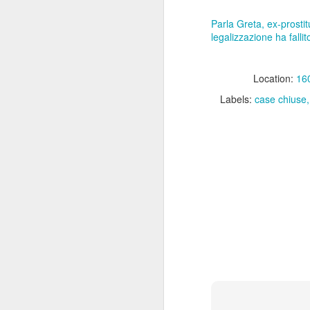
preudentemente modes
Parla Greta, ex-prosti
legalizzazione ha fallit
Location:
160
Labels:
case chiuse