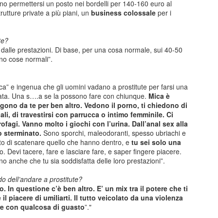
o permettersi un posto nei bordelli per 140-160 euro al
arebbe stata opportuna a livello di maggioranza una riflessione sugli
rutture private a più piani, un
business colossale
per i
ti avanti con l'esistente. E'chiaro che tante iniziative hanno una stor
te?
terromperle. Tuttavia come tante volte ho scritto è sempre mancata a
alle prestazioni. Di base, per una cosa normale, sui 40-50
fare e perchè. Era il caso di farla in modo sistematico come maggiora
no cose normali”.
 perfetto: è l'evento sul quale spendiamo di più, ma nessuno sa dire 
tivamente o qualitativamente migliore delle precedenti.
ica” e ingenua che gli uomini vadano a prostitute per farsi una
ata. Una s….a se la possono fare con chiunque.
Mica è
desse se era meglio l'Andersen del 2023 o quello del 2024, ad esemp
ono da te per ben altro. Vedono il porno, ti chiedono di
ita, visibilità, chi potrebbe dirlo? Nessuno.
ciali, di travestirsi con parrucca o intimo femminile. Ci
da l'idea del pressapochismo con il quale si fanno le cose.
profagi. Vanno molto i giochi con l’urina. Dall’anal sex alla
io sterminato.
Sono sporchi, maleodoranti, spesso ubriachi e
 l'Andersen rimanga il nostro evento principale o converrebbe ridim
ritto di scatenare quello che hanno dentro, e
tu sei solo una
. Devi tacere, fare e lasciare fare, e saper fingere piacere.
o anche che tu sia soddisfatta delle loro prestazioni”.
me già in precedenza, ho presentato modelli alternativi ai quali ispirarsi
lo fatto perchè sono proposte concrete e con una logica di metodo:
do dell’andare a prostitute?
a me piacerebbe fare quell'altro" che lascia il tempo che trova.
o. In questione c’è ben altro. E’ un mix tra il potere che ti
e il piacere di umiliarti. Il tutto veicolato da una violenza
: come ho detto nel mio intervento, per ora non possiamo certo dire c
are con qualcosa di guasto
”."
esto ed il futuro è incerto, speriamo bene ma allo stesso temp