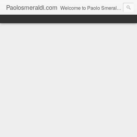
Paolosmeraldi.com
Welcome to Paolo Smeraldi's website, online since 2002. Consigliere comunale a Sestri Levante.