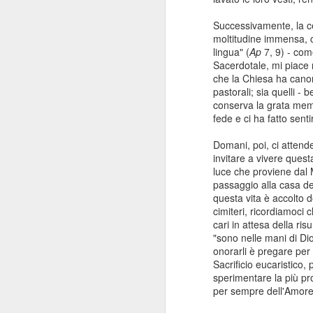
Successivamente, la cele
moltitudine immensa, c
lingua" (
Ap
7, 9) - com
Sacerdotale, mi piace r
che la Chiesa ha canon
pastorali; sia quelli -
conserva la grata memo
fede e ci ha fatto senti
Domani, poi, ci attende
invitare a vivere quest
luce che proviene dal M
passaggio alla casa de
questa vita è accolto 
cimiteri, ricordiamoci c
cari in attesa della ris
"sono nelle mani di Dio
Consiglio Comu
JAN
onorarli è pregare per l
16
Sacrificio eucaristico,
Durante il consiglio del
sperimentare la più pr
Levante e sul premio An
per sempre dell'Amore 
Che dire? Intanto che as