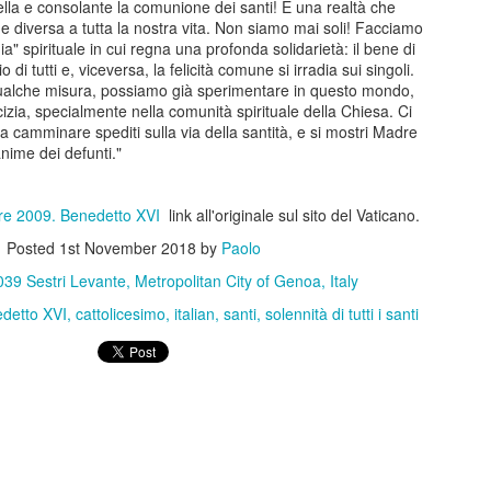
ella e consolante la comunione dei santi! È una realtà che
arebbe stata opportuna a livello di maggioranza una riflessione sugli
 diversa a tutta la nostra vita. Non siamo mai soli! Facciamo
" spirituale in cui regna una profonda solidarietà: il bene di
di tutti e, viceversa, la felicità comune si irradia sui singoli.
ti avanti con l'esistente. E'chiaro che tante iniziative hanno una stor
qualche misura, possiamo già sperimentare in questo mondo,
terromperle. Tuttavia come tante volte ho scritto è sempre mancata a
icizia, specialmente nella comunità spirituale della Chiesa. Ci
fare e perchè. Era il caso di farla in modo sistematico come maggiora
a camminare spediti sulla via della santità, e si mostri Madre
anime dei defunti."
 perfetto: è l'evento sul quale spendiamo di più, ma nessuno sa dire 
tivamente o qualitativamente migliore delle precedenti.
re 2009. Benedetto XVI
link all'originale sul sito del Vaticano.
desse se era meglio l'Andersen del 2023 o quello del 2024, ad esemp
ita, visibilità, chi potrebbe dirlo? Nessuno.
Posted
1st November 2018
by
Paolo
da l'idea del pressapochismo con il quale si fanno le cose.
39 Sestri Levante, Metropolitan City of Genoa, Italy
 l'Andersen rimanga il nostro evento principale o converrebbe ridim
detto XVI
cattolicesimo
italian
santi
solennità di tutti i santi
me già in precedenza, ho presentato modelli alternativi ai quali ispirarsi
lo fatto perchè sono proposte concrete e con una logica di metodo:
a me piacerebbe fare quell'altro" che lascia il tempo che trova.
: come ho detto nel mio intervento, per ora non possiamo certo dire c
esto ed il futuro è incerto, speriamo bene ma allo stesso temp