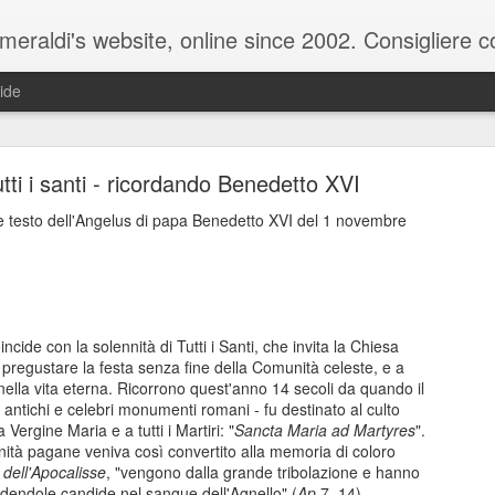
raldi's website, online since 2002. Consigliere com
ide
utti i santi - ricordando Benedetto XVI
e testo dell'Angelus di papa Benedetto XVI del 1 novembre
ale del 20 ottobre 2025 - Claudio Muzio ammette u
cide con la solennità di Tutti i Santi, che invita la Chiesa
a pregustare la festa senza fine della Comunità celeste, e a
nella vita eterna. Ricorrono quest'anno 14 secoli da quando il
 antichi e celebri monumenti romani - fu destinato al culto
la Vergine Maria e a tutti i Martiri: "
Sancta Maria ad Martyres
".
ivinità pagane veniva così convertito alla memoria di coloro
 dell'Apocalisse
, "vengono dalla grande tribolazione e hanno
endendole candide nel sangue dell'Agnello" (
Ap
7, 14).