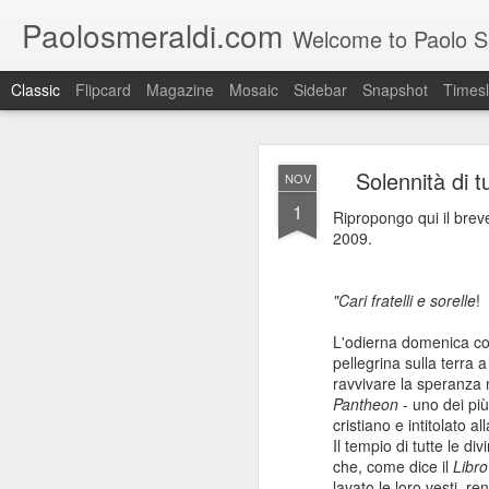
Paolosmeraldi.com
Welcome to Paolo Sme
Classic
Flipcard
Magazine
Mosaic
Sidebar
Snapshot
Timesl
Solennità di t
NOV
1
Ripropongo qui il brev
2009.
Consiglio Comun
OCT
"Cari fratelli e sorelle
!
21
L'odierna domenica coin
pellegrina sulla terra 
ravvivare la speranza 
Pantheon
- uno dei più
cristiano e intitolato al
Il tempio di tutte le d
che, come dice il
Libro
lavato le loro vesti, r