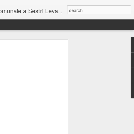
unale a Sestri Levante.
so intel...