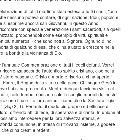
brazione di tutti i martiri è stata estesa a tutti i santi, "una
he nessuno poteva contare, di ogni nazione, tribù, popolo e
e si esprime ancora san Giovanni. In questo Anno
icordare con speciale venerazione i santi sacerdoti, sia quelli
izzato, proponendoli come esempio di virtù spirituali e
 ben più numerosi - che sono noti al Signore. Ognuno di noi
ria di qualcuno di essi, che ci ha aiutato a crescere nella
Posted
21st October 2025
by
Paolo
re la bontà e la vicinanza di Dio.
 l'annuale Commemorazione di tutti i fedeli defunti. Vorrei
a ricorrenza secondo l'autentico spirito cristiano, cioè nella
0
Add a comment
istero pasquale. Cristo è morto e risorto e ci ha aperto il
l Padre, il Regno della vita e della pace. Chi segue Gesù in
dove Lui ci ha preceduto. Mentre dunque facciamo visita ai
he lì, nelle tombe, riposano solo le spoglie mortali dei nostri
urrezione finale. Le loro anime - come dice la Scrittura - già
" (
Sap
3, 1). Pertanto, il modo più proprio ed efficace di
nale 15 gennaio 2025 - Sestri Levante - Riflession
oro, offrendo atti di fede, di speranza e di carità. In unione al
 possiamo intercedere per la loro salvezza eterna, e
 15 gennaio 2025 la sinistra ha presentato una mozione sui servizi cultu
ofonda comunione, in attesa di ritrovarci insieme, a godere
dersen. Ho fatto un intervento sugli eventi in generale e sul premio And
che ci ha creati e redenti.
pettiamo di vedere chi sarà il nuovo direttore artistico, il bicchiere è