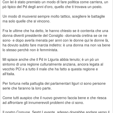
Con lei è stato premiato un modo di fare politica come carriera, un
pò tipico del Pd degli anni d'oro, quello che ti trovava un posto.
Un modo di muoversi sempre molto tattico, scegliere le battaglie
ma solo quelle che si vincono.
Fra le ultime che ha detto, le hanno chiesto se è contenta che una
donna diventi presidente del Consiglio -domanda cretina se ce ne
sono- e dopo averla menata per anni con le donne qui le donne là,
ha dovuto subito fare marcia indietro: è una donna ma non va bene
lo stesso perchè non è femminista.
Mi spiace anche che il Pd in Liguria abbia tenuto; è un pò un
sintomo di una regione culturalmente anziana, ancora legata al
vecchio PCI e a tutto il male che ha fatto a questa regione e
all'italia.
Per fortuna nella pattuglia dei parlamentari liguri ci sono persone
serie che faranno la loro parte.
Come tutti auspico che il nuovo governo faccia bene e che riesca
ad affrontare gli innumerevoli problemi che ci sono.
Il nostro Comune, Sestri Levante, adesso dovrebbe andare verso il