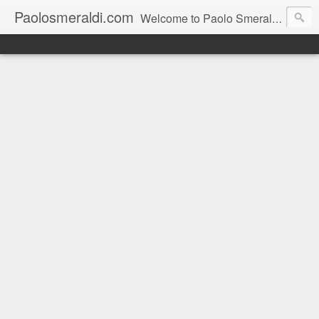
Paolosmeraldi.com
Welcome to Paolo Smeraldi's website, online since 2002. Consigliere comunale a Sestri Levante.